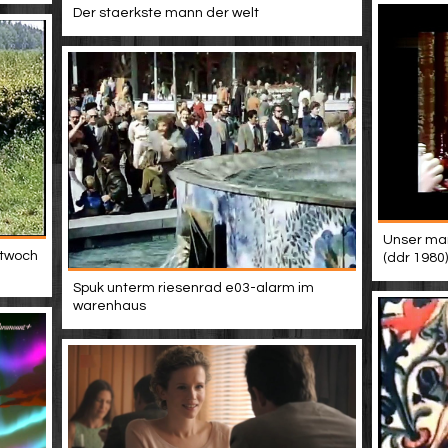
Der staerkste mann der welt
Unser mann
ttwoch
(ddr 1980)
Spuk unterm riesenrad e03-alarm im
warenhaus