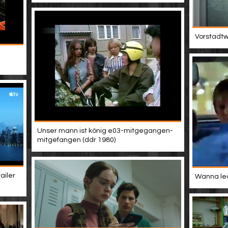
Vorstadtwe
Unser mann ist könig e03-mitgegangen-
mitgefangen (ddr 1980)
ailer
Wanna lea