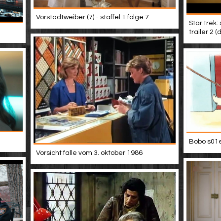
Vorstadtweiber (7) - staffel 1 folge 7
Star trek:
trailer 2 
Bobo s01e
Vorsicht falle vom 3. oktober 1986