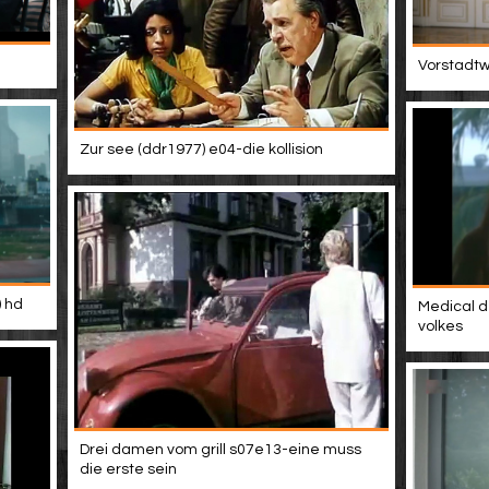
Vorstadtwe
Zur see (ddr1977) e04-die kollision
) hd
Medical d
volkes
Drei damen vom grill s07e13-eine muss
die erste sein