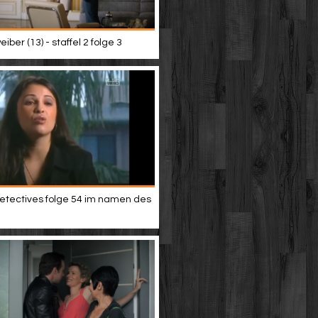
iber (13) - staffel 2 folge 3
etectives folge 54 im namen des