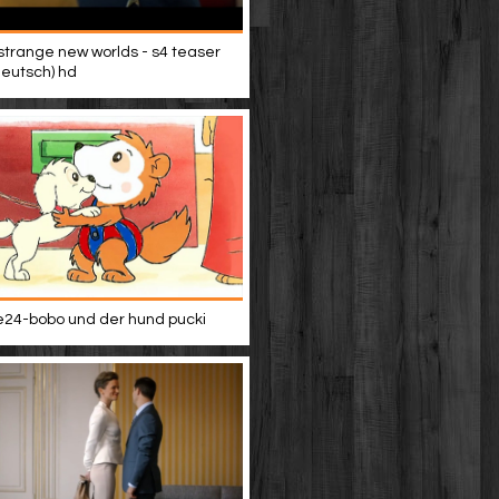
 strange new worlds - s4 teaser
(deutsch) hd
24-bobo und der hund pucki