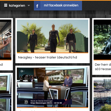
mit facebook anmelden
kategorien
Neagley - teaser trailer (deutsch) hd
hd
Der herr d
s03 teaser