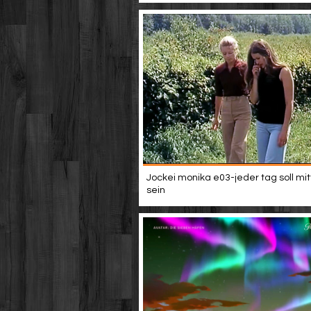
Jockei monika e03-jeder tag soll mi
sein