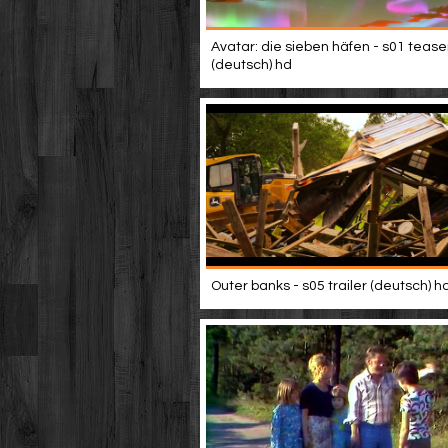
Avatar: die sieben häfen - s01 tease
(deutsch) hd
Outer banks - s05 trailer (deutsch) h