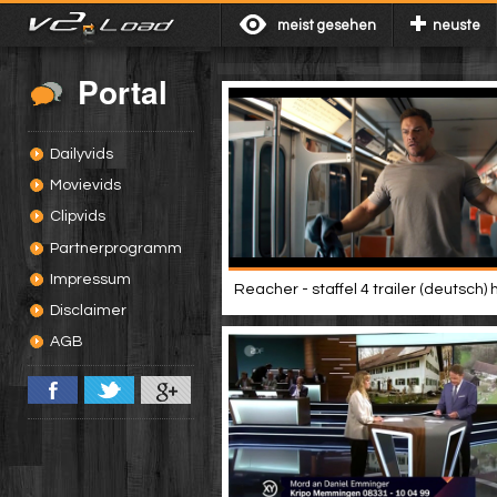
meist gesehen
neuste
Portal
Dailyvids
Movievids
Clipvids
Partnerprogramm
Impressum
Reacher - staffel 4 trailer (deutsch) 
Disclaimer
AGB