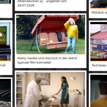
Aktenzeichen xy... ungelöst vom
29.07.2026
Plötzlich
Karla, rosalie und das loch in der wand
(ganzer film komödie)
juli
Ted lasso 