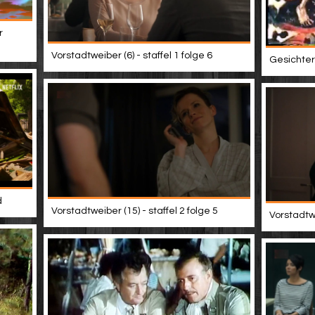
r
Vorstadtweiber (6) - staffel 1 folge 6
Gesichter 
d
Vorstadtweiber (15) - staffel 2 folge 5
Vorstadtwe