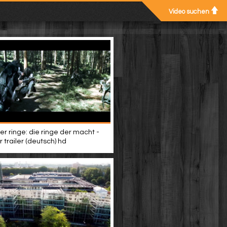
Video suchen
er ringe: die ringe der macht -
 trailer (deutsch) hd