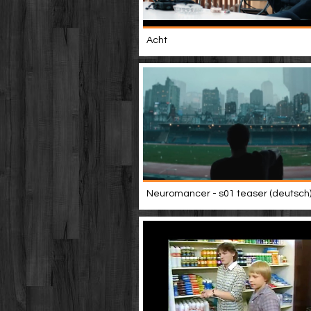
Acht
Neuromancer - s01 teaser (deutsch