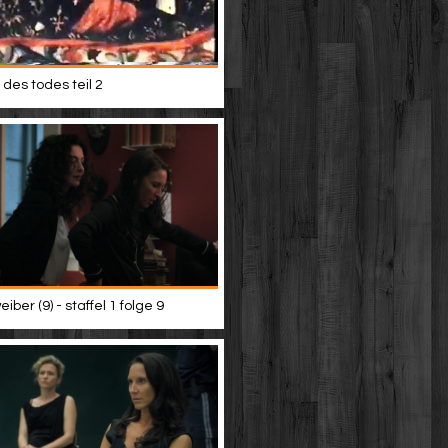
des todes teil 2
iber (9) - staffel 1 folge 9