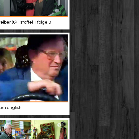
iber (8) - staffel 1 folge 8
rn english