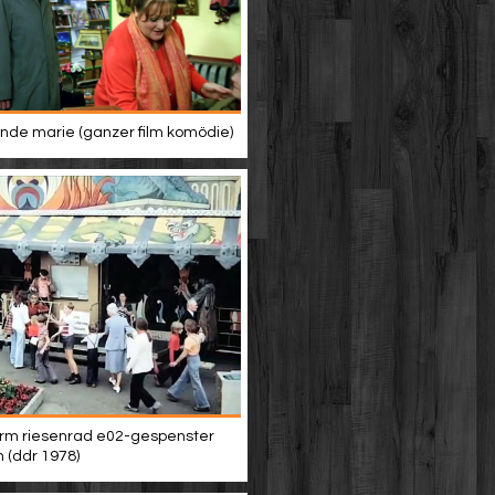
de marie (ganzer film komödie)
rm riesenrad e02-gespenster
n (ddr 1978)