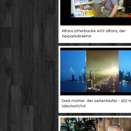
Alfons zitterbacke e03-alfons, der
tierparkdirektor
Dark matter: der zeitenläufer - s02 tr
(deutsch) hd