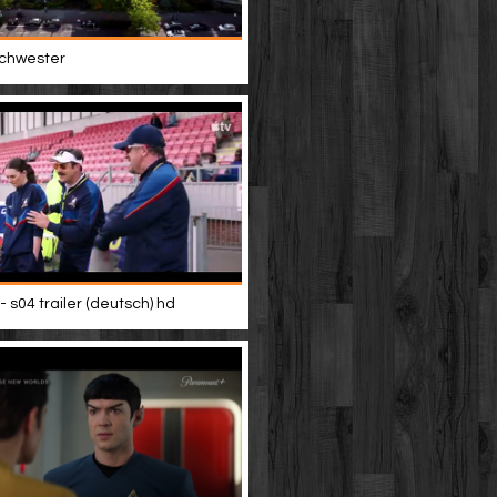
 schwester
- s04 trailer (deutsch) hd