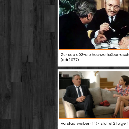
Zur see e02-die hochzeitsüberrasc
(ddr1977)
Vorstadtweiber (11) - staffel 2 folge 1