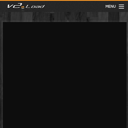
MENU
meist gesehen
neuste
kategorien
Menu
mit facebook anmelden
Informationen