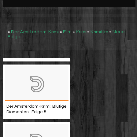
Werbung
Video suchen
»
Der Amsterdam-Krimi
»
Film
»
Krimi
»
Krimifilm
»
Neue
Folge
Der Amsterdam-Krimi: Blutige
Diamanten | Folge 8