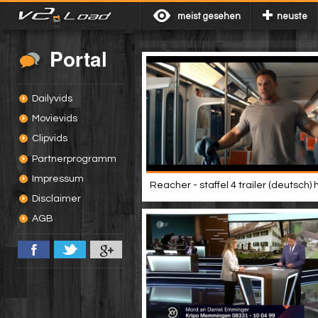
meist gesehen
neuste
Portal
Dailyvids
Movievids
Clipvids
Partnerprogramm
Impressum
Reacher - staffel 4 trailer (deutsch) 
Disclaimer
AGB