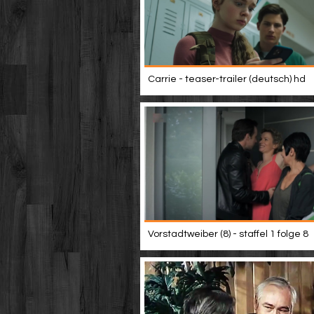
Carrie - teaser-trailer (deutsch) hd
Vorstadtweiber (8) - staffel 1 folge 8