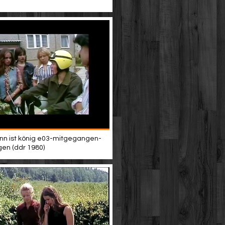
n ist könig e03-mitgegangen-
en (ddr 1980)