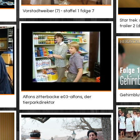
Vorstadtweiber (7) - staffel 1 folge 7
Star trek:
trailer 2 
Gehirnblu
Alfons zitterbacke e03-alfons, der
tierparkdirektor