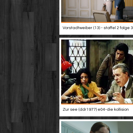
Vorstadtweiber (13) - staffel 2 folge 3
Zur see (ddr1977) e04-die kollision