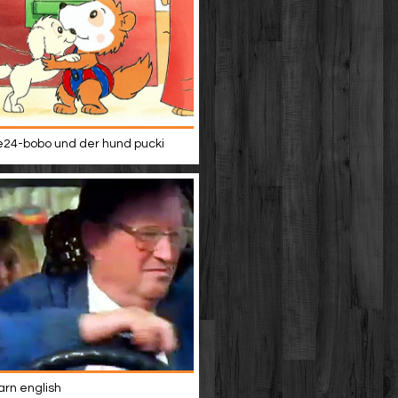
24-bobo und der hund pucki
rn english