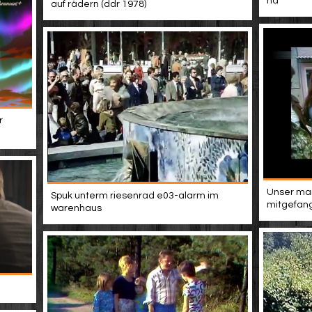
hd
auf rädern (ddr 1978)
r
Unser man
Spuk unterm riesenrad e03-alarm im
mitgefang
warenhaus