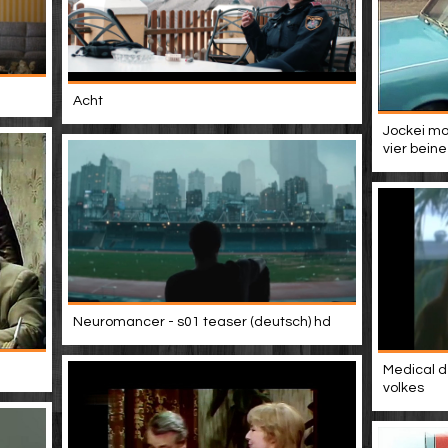
Acht
Jockei mo
vier beine
Neuromancer - s01 teaser (deutsch) hd
Medical d
volkes