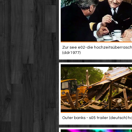
Zur see e02-die hochzeitsüberrasc
(ddr1977)
Outer banks - s05 trailer (deutsch) h