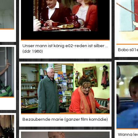
Unser mann ist könig e02-reden ist silber ...
Bobo s01e
(ddr 1980)
Bezaubernde marie (ganzer film komödie)
Wanna lea