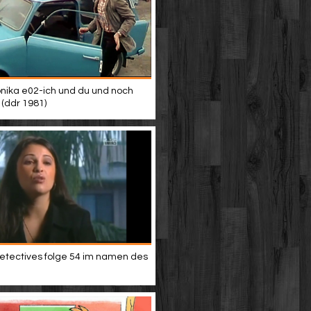
nika e02-ich und du und noch
 (ddr 1981)
etectives folge 54 im namen des