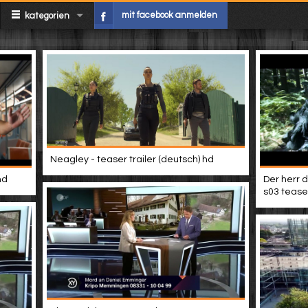
mit facebook anmelden
kategorien
Neagley - teaser trailer (deutsch) hd
hd
Der herr d
s03 teaser