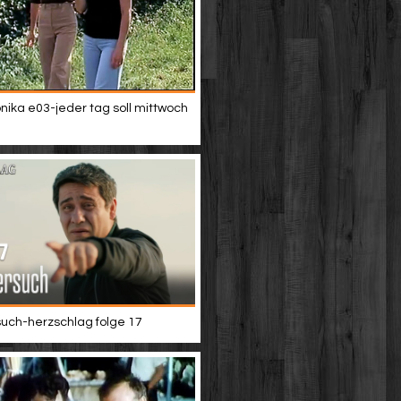
nika e03-jeder tag soll mittwoch
such-herzschlag folge 17