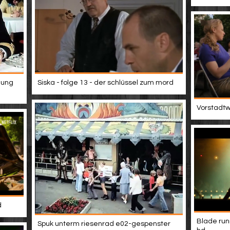
hung
Siska - folge 13 - der schlüssel zum mord
Vorstadtwe
d
Blade run
Spuk unterm riesenrad e02-gespenster