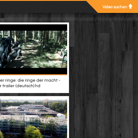
Video suchen
er ringe: die ringe der macht -
 trailer (deutsch) hd