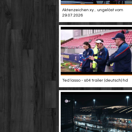
Aktenzeichen xy... ungelöst vom
29.07.2026
Ted lasso - s04 trailer (deutsch) hd