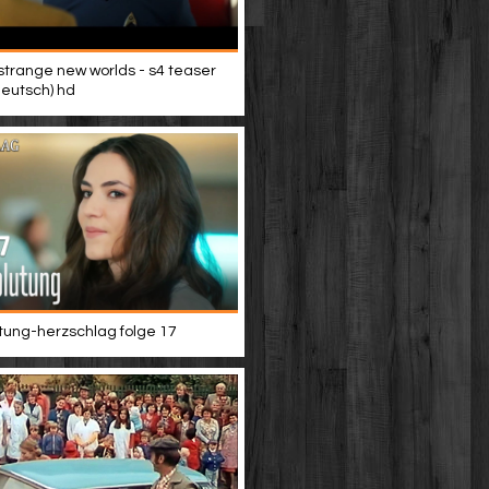
 strange new worlds - s4 teaser
(deutsch) hd
tung-herzschlag folge 17