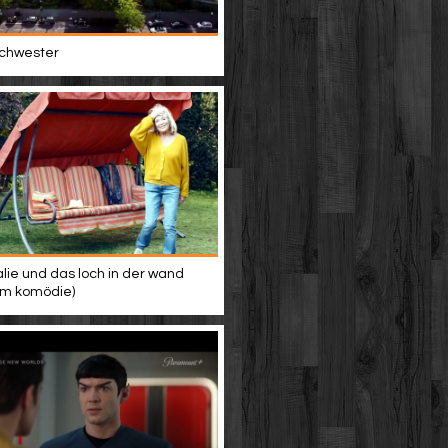
 schwester
alie und das loch in der wand
ilm komödie)