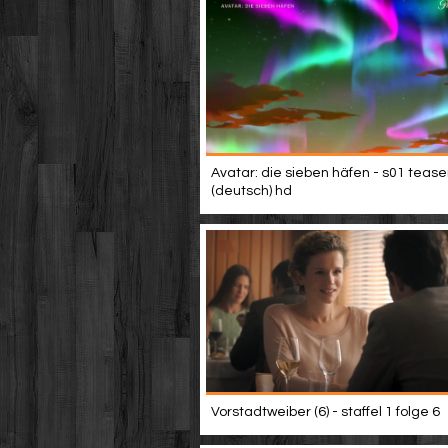
Avatar: die sieben häfen - s01 tease
(deutsch) hd
Vorstadtweiber (6) - staffel 1 folge 6