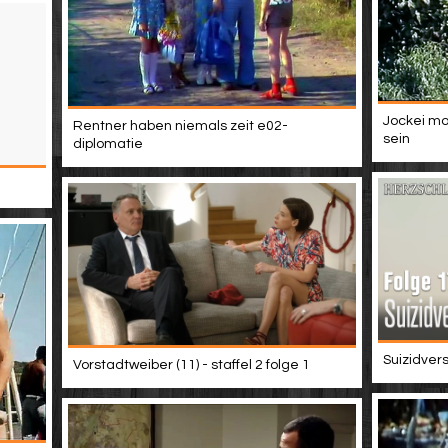
Jockei mo
Rentner haben niemals zeit e02-
sein
diplomatie
Suizidver
Vorstadtweiber (11) - staffel 2 folge 1