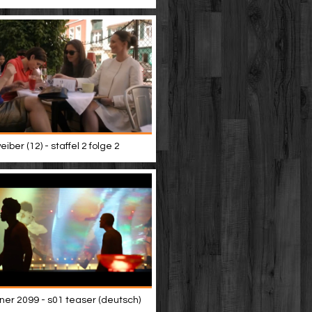
iber (12) - staffel 2 folge 2
ner 2099 - s01 teaser (deutsch)