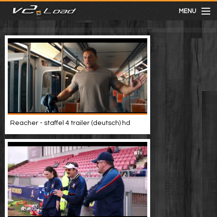
MENU
meist gesehen
neuste
kategorien
Reacher - staffel 4 trailer (deutsch) hd
Menu
mit facebook anmelden
Informationen