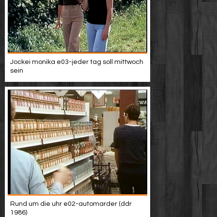
Jockei monika e03-jeder tag soll mittwoch
sein
Rund um die uhr e02-automarder (ddr
1986)