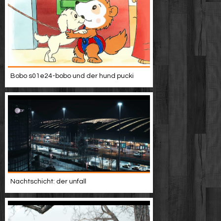
Bobo s01e24-bobo und der hund pucki
Nachtschicht: der unfall