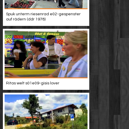
Spuk unterm riesenrad e02-gespenster
auf rädern (ddr 1978)
Ritas welt s01e09-gisis lover