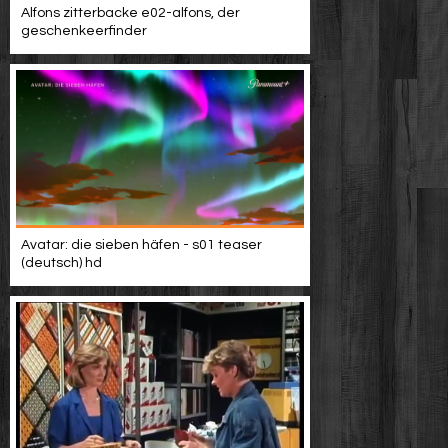
Alfons zitterbacke e02-alfons, der
geschenkeerfinder
Avatar: die sieben häfen - s01 teaser
(deutsch) hd