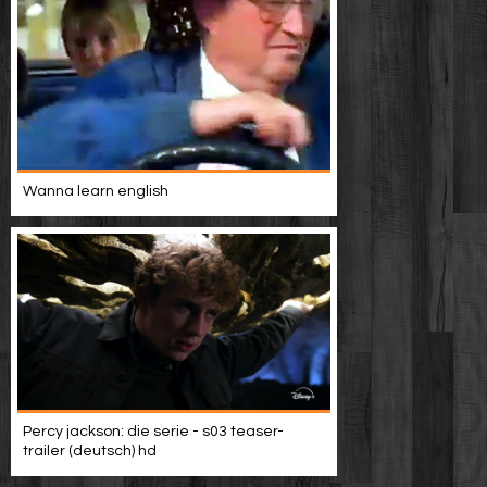
Wanna learn english
Percy jackson: die serie - s03 teaser-
trailer (deutsch) hd