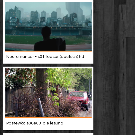
Neuromancer - s01 teaser (deutsch) hd
Pastewka s06e03-die lesung