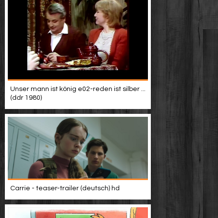
Unser mann ist könig e02-reden ist silber ...
(ddr 1980)
Carrie - teaser-trailer (deutsch) hd