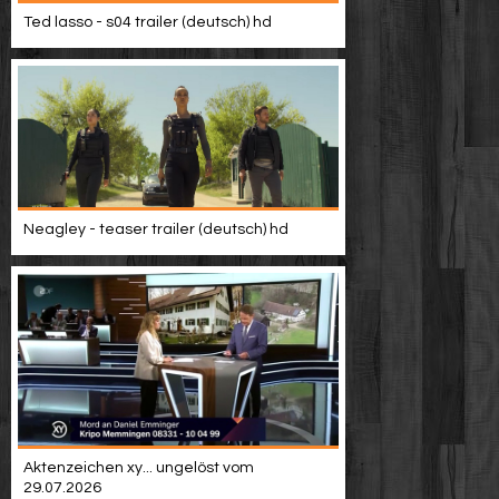
Video suchen
Ted lasso - s04 trailer (deutsch) hd
Neagley - teaser trailer (deutsch) hd
Aktenzeichen xy... ungelöst vom
29.07.2026