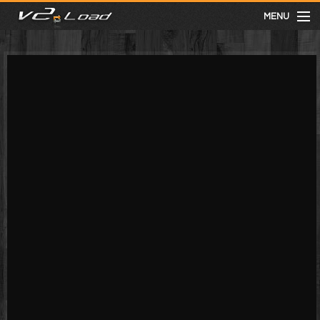
MENU
meist gesehen
neuste
kategorien
Menu
mit facebook anmelden
Informationen