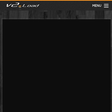
MENU
meist gesehen
neuste
kategorien
Menu
mit facebook anmelden
Informationen