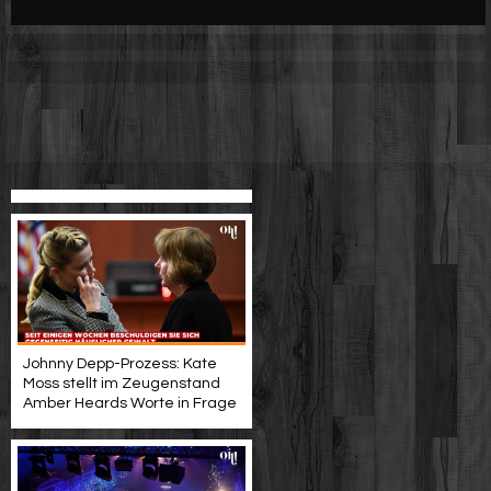
Werbung
Video suchen
Johnny Depp-Prozess: Kate
Moss stellt im Zeugenstand
Amber Heards Worte in Frage