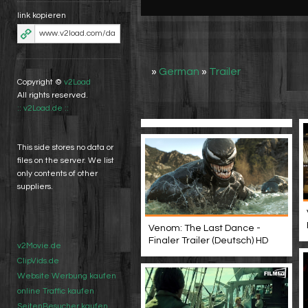
link kopieren
»
German
»
Trailer
Copyright ©
v2Load
All rights reserved.
:: v2Load.de ::
This side stores no data or
files on the server. We list
only contents of other
suppliers.
Venom: The Last Dance -
Finaler Trailer (Deutsch) HD
v2Movie.de
ClipVids.de
Website Werbung kaufen
online Traffic kaufen
SeitenBesucher kaufen