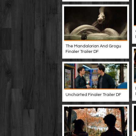
The Mandalorian And Grogu
Finaler Trailer DF
Uncharted Finaler Trailer DF