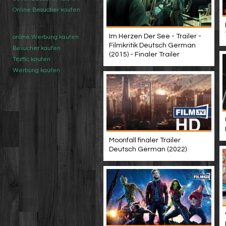
Online Besucher kaufen
Im Herzen Der See - Trailer -
online Werbung kaufen
Filmkritik Deutsch German
Besucher kaufen
(2015) - Finaler Trailer
Traffic kaufen
Werbung kaufen
Moonfall finaler Trailer
Deutsch German (2022)