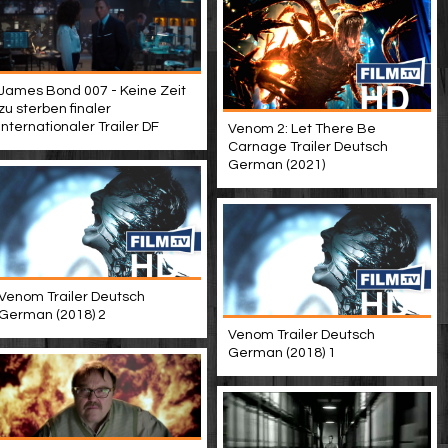
James Bond 007 - Keine Zeit
zu sterben finaler
internationaler Trailer DF
Venom 2: Let There Be
Carnage Trailer Deutsch
German (2021)
Venom Trailer Deutsch
German (2018) 2
Venom Trailer Deutsch
German (2018) 1