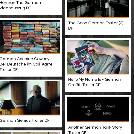
Herman The German
Videoauszug DF
The Good German Trailer (2)
DF
German Cocaine Cowboy –
Der Deutsche im Cali-Kartell
Trailer DF
Hello My Name Is - German
Graffiti Trailer DF
German Genius Trailer DF
Another German Tank Story
Trailer DF