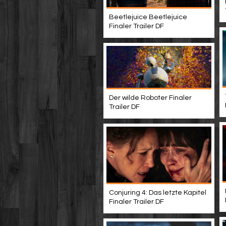
Beetlejuice Beetlejuice
Finaler Trailer DF
Der wilde Roboter Finaler
Trailer DF
Conjuring 4: Das letzte Kapitel
Finaler Trailer DF