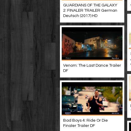
GUARDIANS OF THE GALAXY
2: FINALER TRAILER German
Deutsch (2017) HD
Venom: The Last Dance Trailer
DF
Bad Boys 4: Ride Or Die
Finaler Trailer DF