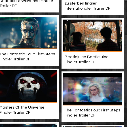
Deadpool & Wolverine Finaler
zu sterben finaler
Trailer DF
internationaler Trailer DF
The Fantastic Four: First Steps
Beetlejuice Beetlejuice
Finaler Trailer DF
Finaler Trailer DF
Masters Of The Universe
The Fantastic Four: First Steps
Finaler Trailer DF
Finaler Trailer DF