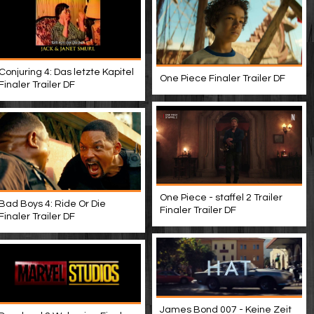
Conjuring 4: Das letzte Kapitel
One Piece Finaler Trailer DF
Finaler Trailer DF
One Piece - staffel 2 Trailer
Bad Boys 4: Ride Or Die
Finaler Trailer DF
Finaler Trailer DF
James Bond 007 - Keine Zeit