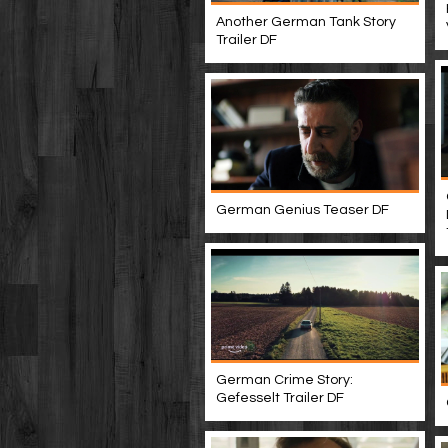
Another German Tank Story
Trailer DF
German Genius Teaser DF
German Crime Story:
Gefesselt Trailer DF