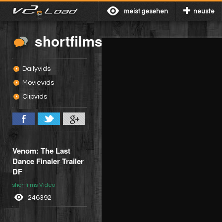
meist gesehen
neuste
shortfilms
Dailyvids
Movievids
Clipvids
Venom: The Last
Dance Finaler Trailer
DF
shortfilms Video
246392