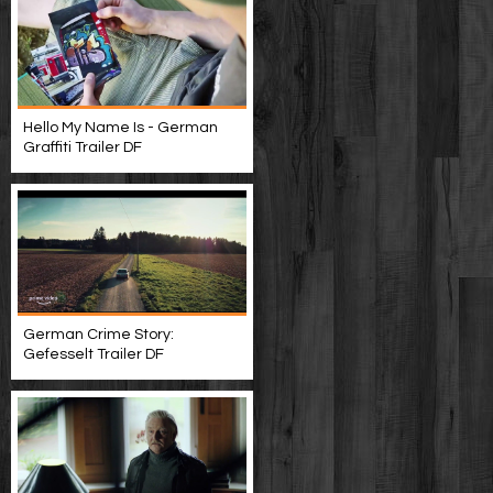
Hello My Name Is - German
Graffiti Trailer DF
German Crime Story:
Gefesselt Trailer DF