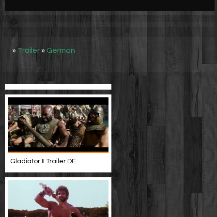
Werbung
Video suchen
»
Trailer
»
German
Gladiator II Trailer DF