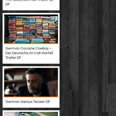
DF
German Cocaine Cowboy –
Der Deutsche im Cali-Kartell
Trailer DF
German Genius Teaser DF