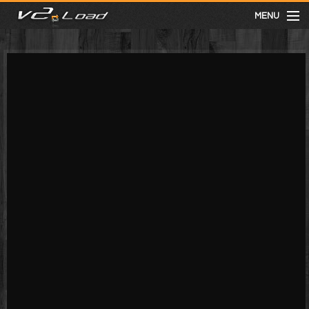
MENU
meist gesehen
neuste
kategorien
Menu
mit facebook anmelden
Informationen