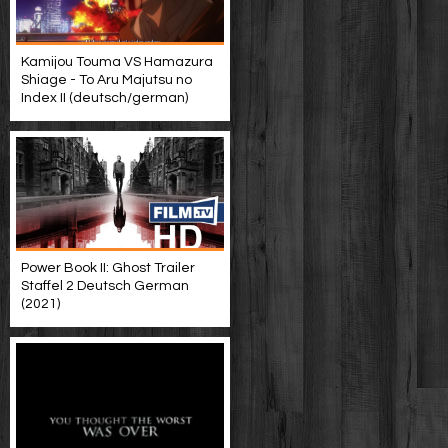
Kamijou Touma VS Hamazura
Shiage - To Aru Majutsu no
Index II (deutsch/german)
Power Book II: Ghost Trailer
Staffel 2 Deutsch German
(2021)