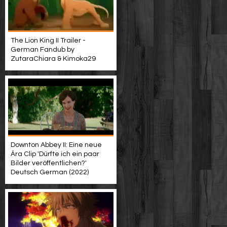
The Lion King II Trailer -
German Fandub by
ZutaraChiara & Kimoka29
Downton Abbey II: Eine neue
Ära Clip 'Dürfte ich ein paar
Bilder veröffentlichen?'
Deutsch German (2022)