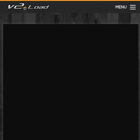
MENU
meist gesehen
neuste
kategorien
Menu
mit facebook anmelden
Informationen