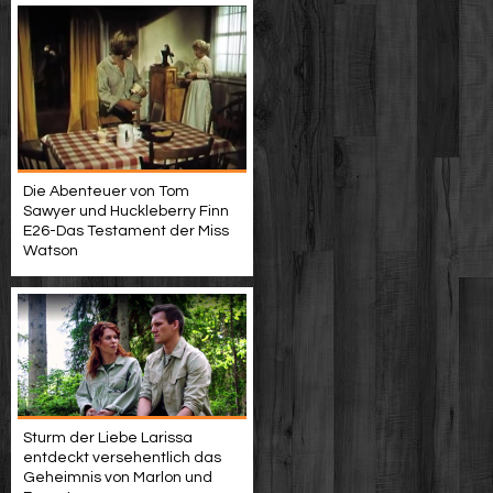
Die Abenteuer von Tom
Sawyer und Huckleberry Finn
E26-Das Testament der Miss
Watson
Sturm der Liebe Larissa
entdeckt versehentlich das
Geheimnis von Marlon und