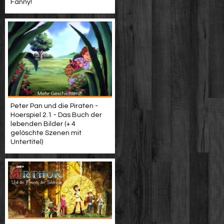
Fanny!
Peter Pan und die Piraten -
Hoerspiel 2.1 - Das Buch der
lebenden Bilder (+ 4
gelöschte Szenen mit
Untertitel)