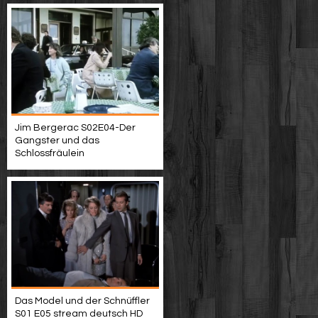
Jim Bergerac S02E04-Der
Gangster und das
Schlossfräulein
Das Model und der Schnüffler
S01 E05 stream deutsch HD