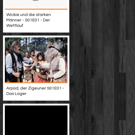
Wickie und die starken
Männer - S01E01 - Der
Wettlauf
Arpad, der Zigeuner S01E01 -
Das Lager