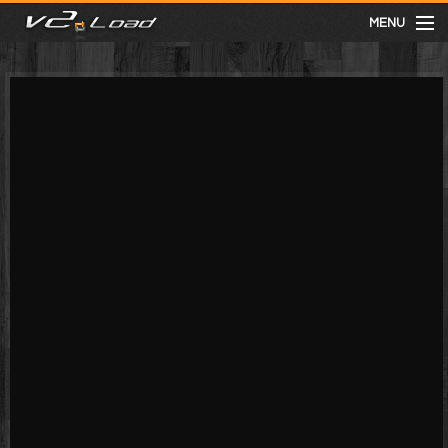
MENU
meist gesehen
neuste
kategorien
Menu
mit facebook anmelden
Informationen