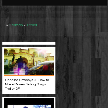
Werbung
Video suchen
»
German
»
Trailer
Cocaine Cowboys 3 - How to
Make Money Selling Drugs
Trailer DF