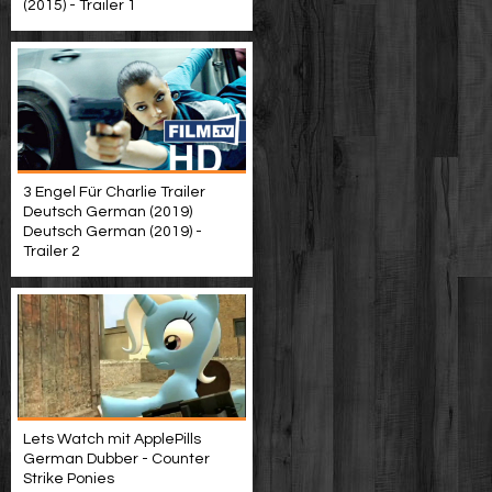
(2015) - Trailer 1
3 Engel Für Charlie Trailer
Deutsch German (2019)
Deutsch German (2019) -
Trailer 2
Lets Watch mit ApplePills
German Dubber - Counter
Strike Ponies