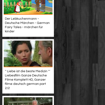
Der Lebkuchenmann -
Deutsche Märchen - German
Fairy Tales - märchen für
kinder
'' Liebe ist die beste Medizin '''
Liebesfilm Ganze Deutsche
Filme Komplett HD, Ganzer
filme deutsch german part
2/2