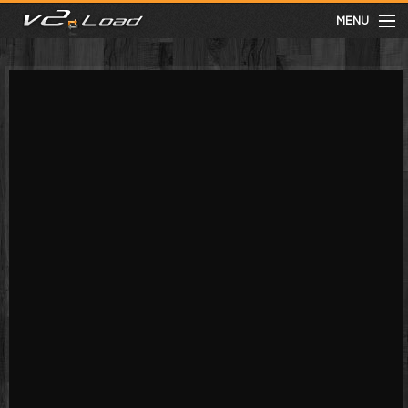
MENU
meist gesehen
neuste
kategorien
Menu
mit facebook anmelden
Informationen