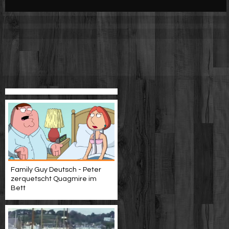
Werbung
Video suchen
Family Guy Deutsch - Peter
zerquetscht Quagmire im
Bett