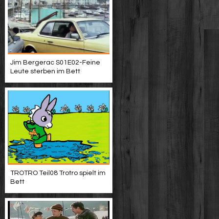
Jim Bergerac S01E02-Feine
Leute sterben im Bett
TROTRO Teil08 Trotro spielt im
Bett