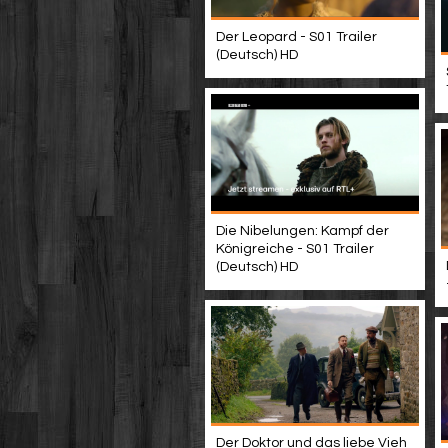
Der Leopard - S01 Trailer
(Deutsch) HD
Die Nibelungen: Kampf der
Königreiche - S01 Trailer
(Deutsch) HD
Der Doktor und das liebe Vieh