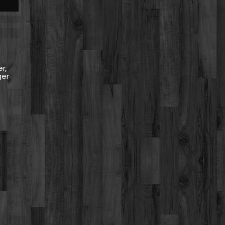
r,
ger