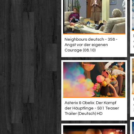
Neighbours deutsch - 358 -
Angst vor der eigenen
Courage (08.10)
Asterix & Obelix: Der Kampf
der Häuptlinge - S01 Teaser
Trailer (Deutsch) HD