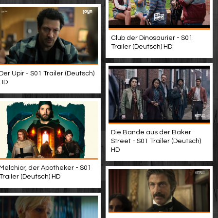
Club der Dinosaurier - S01
Trailer (Deutsch) HD
Der Upir - S01 Trailer (Deutsch)
HD
Die Bande aus der Baker
Street - S01 Trailer (Deutsch)
HD
Melchior, der Apotheker - S01
Trailer (Deutsch) HD