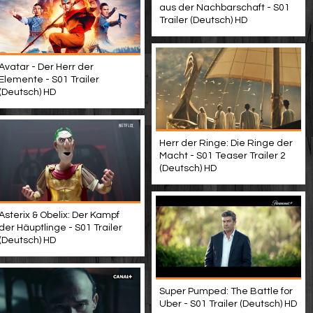
aus der Nachbarschaft - S01
Trailer (Deutsch) HD
Avatar - Der Herr der
Elemente - S01 Trailer
(Deutsch) HD
Herr der Ringe: Die Ringe der
Macht - S01 Teaser Trailer 2
(Deutsch) HD
Asterix & Obelix: Der Kampf
der Häuptlinge - S01 Trailer
(Deutsch) HD
Super Pumped: The Battle for
Uber - S01 Trailer (Deutsch) HD