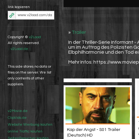
link kopieren
»
Trailer
Copyright ©
v2Load
In der Thriller-Serie Informant
All rights reserved.
um im Auftrag des Polizisten G
:: v2Load.de ::
Elbphilharmonie und den Tod e
Mehr Infos: https://www.moviep
This side stores no data or
files on the server. We list
only contents of other
suppliers.
v2Movie.de
ClipVids.de
Website Werbung kaufen
Kap der Angst - S01 Trailer
online Traffic kaufen
(Deutsch) HD
SeitenBesucher kaufen