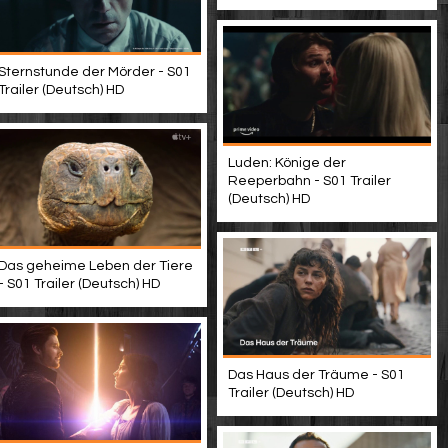
Sternstunde der Mörder - S01
Trailer (Deutsch) HD
Luden: Könige der
Reeperbahn - S01 Trailer
(Deutsch) HD
Das geheime Leben der Tiere
- S01 Trailer (Deutsch) HD
Das Haus der Träume - S01
Trailer (Deutsch) HD