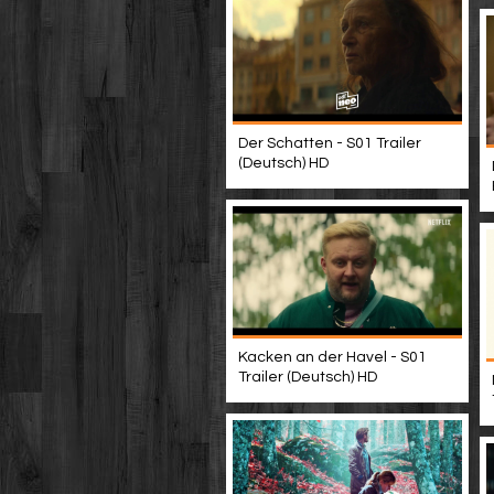
Der Schatten - S01 Trailer
(Deutsch) HD
Kacken an der Havel - S01
Trailer (Deutsch) HD