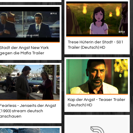
Trese Hüterin der Stadt - S01
Trailer (Deutsch) HD
Stadt der Angst New York
gegen die Mafia Trailer
Kap der Angst - Teaser Trailer
(Deutsch) HD
Fearless - Jenseits der Angst
(1993) stream deutsch
anschauen