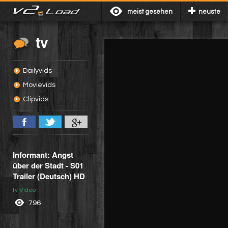
meist gesehen
neuste
tv
Dailyvids
Movievids
Clipvids
Informant: Angst
über der Stadt - S01
Trailer (Deutsch) HD
tv Video
796