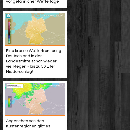
vor gefährlicher Wetterlage
Eine krasse Wetterfront bringt
Deutschland in der
Landesmitte schon wieder
viel Regen - bis zu 50 Liter
Niederschlag!
Abgesehen von den
Küstenregionen gibt es