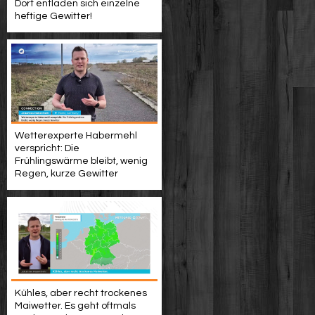
Dort entladen sich einzelne
heftige Gewitter!
Wetterexperte Habermehl
verspricht: Die
Frühlingswärme bleibt, wenig
Regen, kurze Gewitter
Kühles, aber recht trockenes
Maiwetter. Es geht oftmals