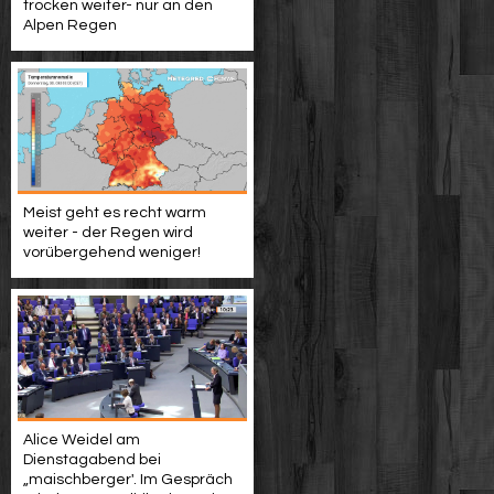
trocken weiter- nur an den
Alpen Regen
Meist geht es recht warm
weiter - der Regen wird
vorübergehend weniger!
Alice Weidel am
Dienstagabend bei
„maischberger'. Im Gespräch