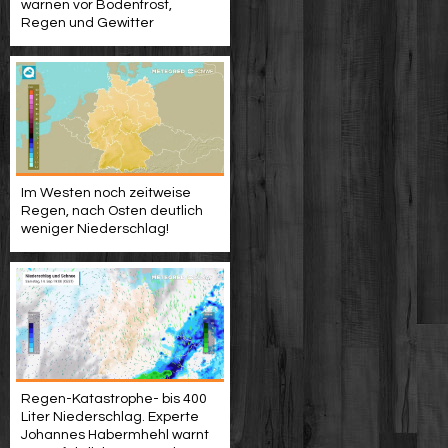
warnen vor Bodenfrost,
Regen und Gewitter
Im Westen noch zeitweise
Regen, nach Osten deutlich
weniger Niederschlag!
Regen-Katastrophe- bis 400
Liter Niederschlag. Experte
Johannes Habermhehl warnt