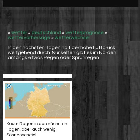
Werbung
Video suchen
»
wetter
»
deutschland
»
wetterprognose
»
wettervorhersage
»
wetterwechsel
In den nächsten Tagen hält der hohe Luftdruck
weitgehend durch. Nur selten gibt es im Norden
anfangs etwas Regen oder Sprühregen.
Kaum Regen in den nächsten
Tagen, aber auch wenig
Sonnenschein!