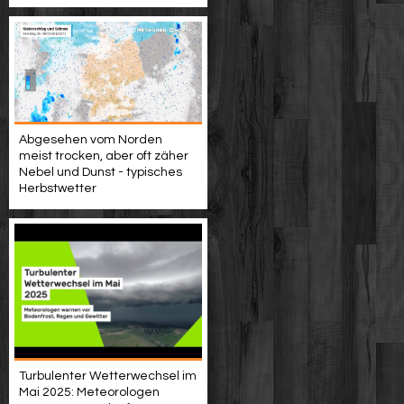
Abgesehen vom Norden
meist trocken, aber oft zäher
Nebel und Dunst - typisches
Herbstwetter
Turbulenter Wetterwechsel im
Mai 2025: Meteorologen