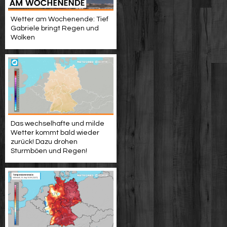
Wetter am Wochenende: Tief
Gabriele bringt Regen und
Wolken
Das wechselhafte und milde
Wetter kommt bald wieder
zurück! Dazu drohen
Sturmböen und Regen!