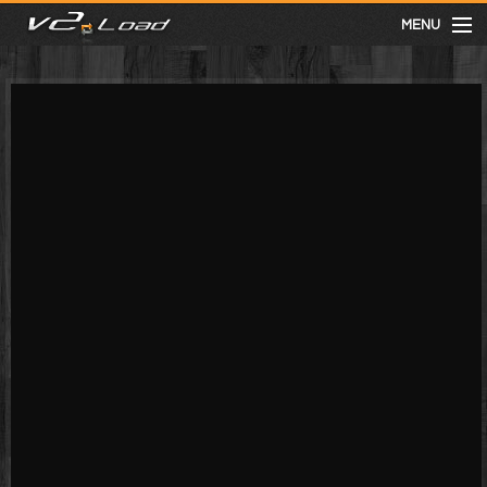
MENU
meist gesehen
neuste
kategorien
Menu
mit facebook anmelden
Informationen