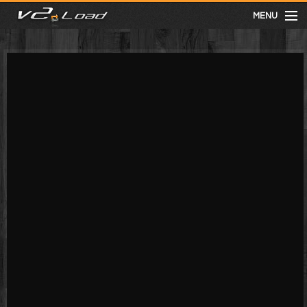
MENU
meist gesehen
neuste
kategorien
Menu
mit facebook anmelden
Informationen