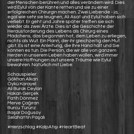
der Menschen berühren und alles verändern wird. Dies
wird Eylul von der Kante retten und sie zu einer
erfolgreichen Chirurgin machen. Zwei Liebende - ja,
egal wie sehr sie leugnen, Ali Asaf und Eylul haben sich
verliebt. Er geht und Jahre später treffen sie sich
wieder als zwei Ärzte. Dies ist die Geschichte der
Herausforderung des Lebens als Chirurg eines
Mädchens, das begonnen hat, dem Leben zu erliegen,
nichts als Wut. Ein Mann, der ihr gleichzeitig den Mut
gibt. Es ist eine Anleitung, die Ihre Hand hält und Sie
können es tun. Die Person, die wir alle von ganzem
Herzen in unserem Leben haben wollen, wird immer
unsere Hoffnungen auf unsere Träume wie Eylul
bewahren. Natürlich mit Liebe.
Schauspieler:
Gökhan Alkan
Öykü Karayel
Ali Burak Ceylan
Hakan Gerçek
Fatih Dönmez
Merve Çağıran
Burcu Türünz
Başar Doğusoy
Selahattin Paşalı
#Herzschlag #KalpAtışı #HeartBeat