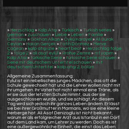
Werbung
Video suchen
»
Herzschlag
»
Kalp Atışı
»
Türkisch
»
Turkish series
»
german
»
zuschauen
»
Liebe
»
Leben
»
Familie
»
Germany
»
Gökhan Alkan
»
Öykü Karayel
»
Ali Burak
Ceylan
»
Hakan Gerçek
»
Fatih Dönmez
»
Merve
Çağıran
»
kalp atışı izle
»
heart beat
»
Herzschlag folge
2
»
folge 2
»
ali asaf eylül
»
Rrahje Zemre
»
mf yapım
»
Kalp Atisi
»
türkische Serie
»
türkische Serie schauen
»
Serie mit deutschem Untertitel schauen
»
mit
deutschem Untertitel
»
kalp atışı 2. bölüm
Allgemeine Zusammenfassung:
Eylul ist ein rebellisches junges Mädchen, das oft die
Schule gewechselt hat und die Lehrer wollen nicht mit
ihr umgehen. Ihr Vater hat nicht einmal eine Träne, als
er sie aus der letzten Schule nimmt, aus der sie
ausgeschlossen wurde, und sie schlägt. An diesem
Tag wird sich jedoch ihr ganzes Leben ändern. Er lässt
sie bei ihrer Großmutter in Marmaris, wo sie eine kleine
Herberge hat. Ali Asaf Denizoglu ist nicht bekannt,
warum er als erfolgreicher Arzt aus Istanbul in ein Dorf
auf dem Land kam, um Lehrer zu werden. Doch es ist
eine außergewöhnliche Einheit, die einst das Leben