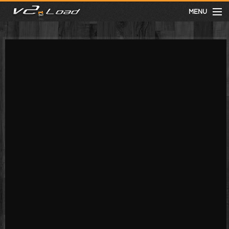
MENU
meist gesehen
neuste
kategorien
Menu
mit facebook anmelden
Informationen