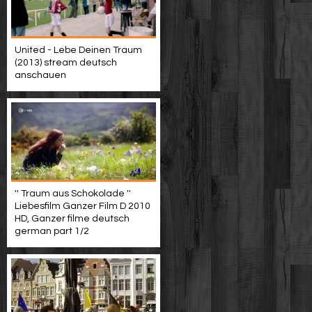
United - Lebe Deinen Traum
(2013) stream deutsch
anschauen
'' Traum aus Schokolade ''
Liebesfilm Ganzer Film D 2010
HD, Ganzer filme deutsch
german part 1/2