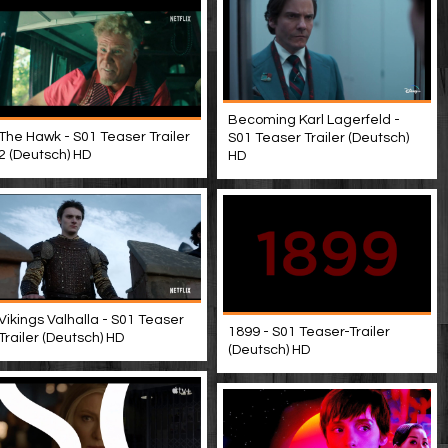
Becoming Karl Lagerfeld -
The Hawk - S01 Teaser Trailer
S01 Teaser Trailer (Deutsch)
2 (Deutsch) HD
HD
Vikings Valhalla - S01 Teaser
1899 - S01 Teaser-Trailer
Trailer (Deutsch) HD
(Deutsch) HD