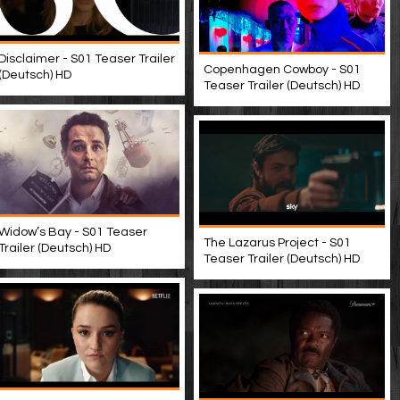
Disclaimer - S01 Teaser Trailer
Copenhagen Cowboy - S01
(Deutsch) HD
Teaser Trailer (Deutsch) HD
Widow’s Bay - S01 Teaser
The Lazarus Project - S01
Trailer (Deutsch) HD
Teaser Trailer (Deutsch) HD