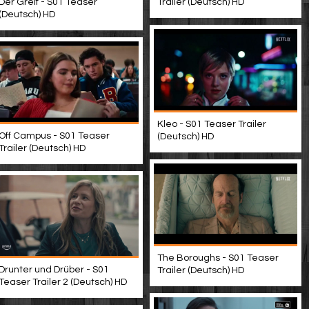
Trailer (Deutsch) HD
Der Greif - S01 Teaser
(Deutsch) HD
Kleo - S01 Teaser Trailer
Off Campus - S01 Teaser
(Deutsch) HD
Trailer (Deutsch) HD
The Boroughs - S01 Teaser
Drunter und Drüber - S01
Trailer (Deutsch) HD
Teaser Trailer 2 (Deutsch) HD