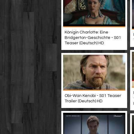
Königin Charlotte: Eine
Bridgerton-Geschichte - S01
Teaser (Deutsch) HD
Obi-Wan Kenobi - S01 Teaser
Trailer (Deutsch) HD