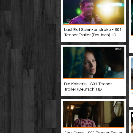
Last Exit Schinkenstraße - S01
Teaser Trailer (Deutsch) HD
Die Kaiserin - S01 Teaser
Trailer (Deutsch) HD