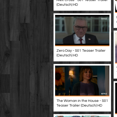
Alex Cross - S01 Teaser Trailer
(Deutsch) HD
Zero Day - S01 Teaser Trailer
(Deutsch) HD
The Woman in the House - S01
Teaser Trailer (Deutsch) HD