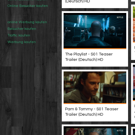
(Deutsch) HD
Online Besucher kaufen
online Werbung kaufen
Besucher kaufen
Traffic kaufen
Werbung kaufen
The Playlist - S01 Teaser
Trailer (Deutsch) HD
Pam & Tommy - S01 Teaser
Trailer (Deutsch) HD