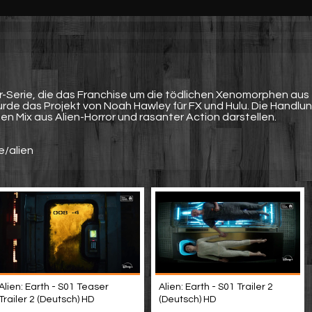
rror-Serie, die das Franchise um die tödlichen Xenomorphen aus
wurde das Projekt von Noah Hawley für FX und Hulu. Die Handlu
nen Mix aus Alien-Horror und rasanter Action darstellen.
e/alien
Alien: Earth - S01 Teaser
Alien: Earth - S01 Trailer 2
Trailer 2 (Deutsch) HD
(Deutsch) HD