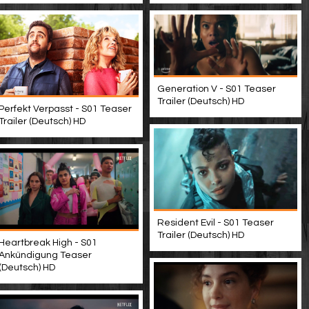
Generation V - S01 Teaser
Trailer (Deutsch) HD
Perfekt Verpasst - S01 Teaser
Trailer (Deutsch) HD
Resident Evil - S01 Teaser
Trailer (Deutsch) HD
Heartbreak High - S01
Ankündigung Teaser
(Deutsch) HD