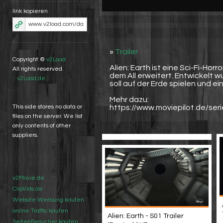
link kopieren
»
Trailer
Copyright ©
v2Load
Alien: Earth ist eine Sci-Fi-Ho
All rights reserved.
dem All erweitert. Entwickelt 
:: v2Load.de ::
soll auf der Erde spielen und ei
Mehr dazu:
https://www.moviepilot.de/seri
This side stores no data or
files on the server. We list
only contents of other
suppliers.
v2Movie.de
ClipVids.de
Website Werbung kaufen
online Traffic kaufen
Alien: Earth - S01 Trailer
SeitenBesucher kaufen