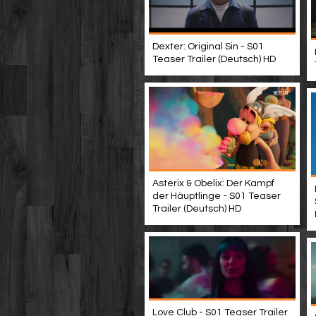
Dexter: Original Sin - S01
Teaser Trailer (Deutsch) HD
Asterix & Obelix: Der Kampf
der Häuptlinge - S01 Teaser
Trailer (Deutsch) HD
Love Club - S01 Teaser Trailer