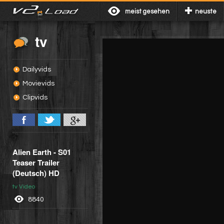
meist gesehen
neuste
tv
Dailyvids
Movievids
Clipvids
Alien Earth - S01
Teaser Trailer
(Deutsch) HD
tv Video
8840