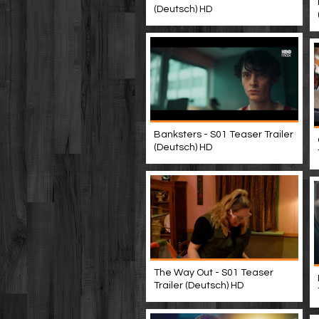
(Deutsch) HD
Banksters - S01 Teaser Trailer
(Deutsch) HD
The Way Out - S01 Teaser
Trailer (Deutsch) HD