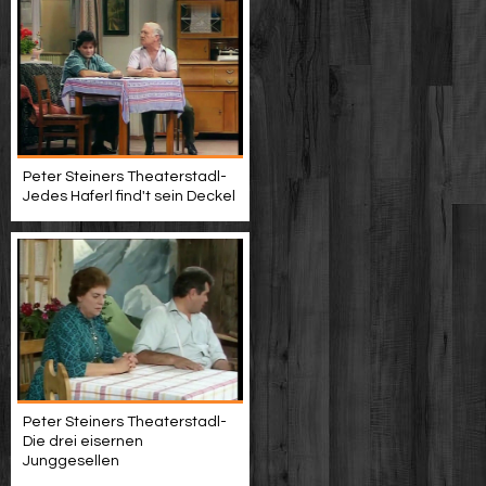
Peter Steiners Theaterstadl-
Jedes Haferl find't sein Deckel
Peter Steiners Theaterstadl-
Die drei eisernen
Junggesellen