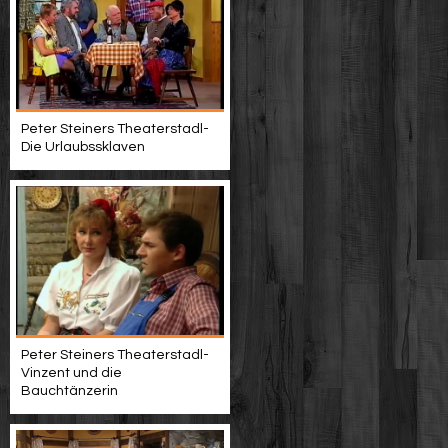
Peter Steiners Theaterstadl-
Die Urlaubssklaven
Peter Steiners Theaterstadl-
Vinzent und die
Bauchtänzerin