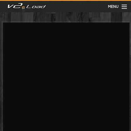
MENU
meist gesehen
neuste
kategorien
Menu
mit facebook anmelden
Informationen