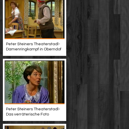
Peter Steiners Theaterstadl-
Damenringkampf in Oberndof
Peter Steiners Theaterstadl-
Das verräterische Foto