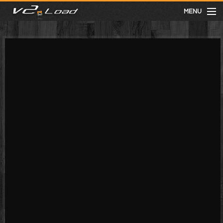
MENU
meist gesehen
neuste
kategorien
Menu
mit facebook anmelden
Informationen