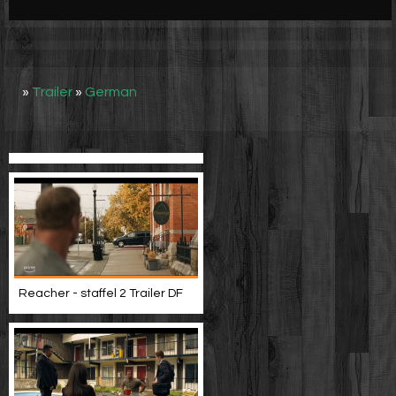
Werbung
Video suchen
»
Trailer
»
German
Reacher - staffel 2 Trailer DF