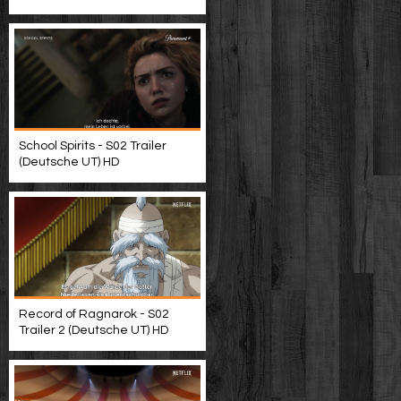
School Spirits - S02 Trailer
(Deutsche UT) HD
Record of Ragnarok - S02
Trailer 2 (Deutsche UT) HD