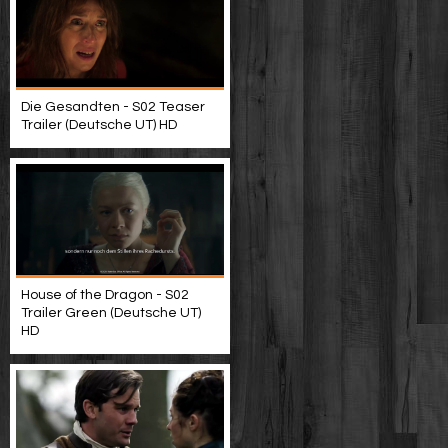
Die Gesandten - S02 Teaser
Trailer (Deutsche UT) HD
House of the Dragon - S02
Trailer Green (Deutsche UT)
HD