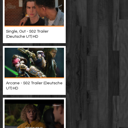
Single, Out - S02 Trailer
(Deutsche UT) HD
Arcane - S02 Trailer (Deutsche
UT) HD