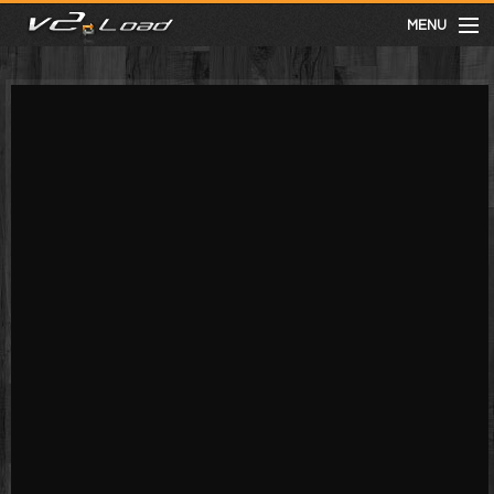
MENU
meist gesehen
neuste
kategorien
Menu
mit facebook anmelden
Informationen