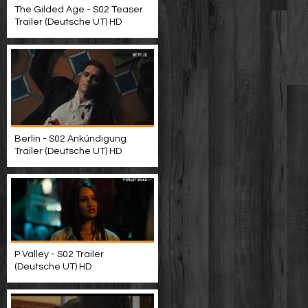
The Gilded Age - S02 Teaser
Trailer (Deutsche UT) HD
Berlin - S02 Ankündigung
Trailer (Deutsche UT) HD
P Valley - S02 Trailer
(Deutsche UT) HD