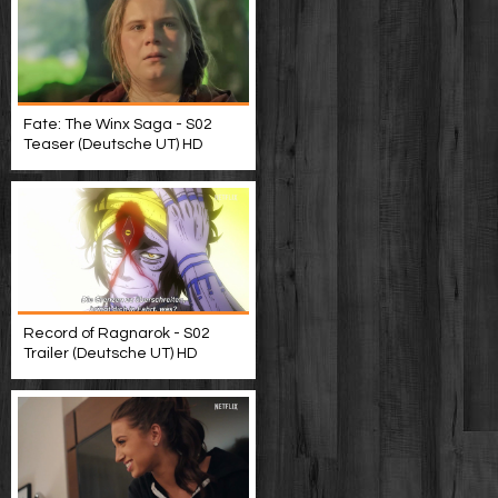
Fate: The Winx Saga - S02
Teaser (Deutsche UT) HD
Record of Ragnarok - S02
Trailer (Deutsche UT) HD