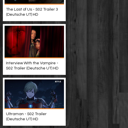
The Last of Us - S02 Trailer 3
(Deutsche UT) HD
Interview With the Vampire -
S02 Trailer (Deutsche UT) HD
Ultraman - S02 Trailer
(Deutsche UT) HD