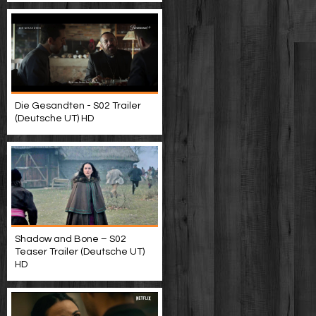
Die Gesandten - S02 Trailer
(Deutsche UT) HD
Shadow and Bone – S02
Teaser Trailer (Deutsche UT)
HD