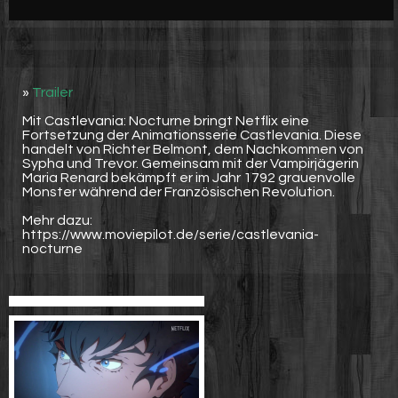
Werbung
Video suchen
»
Trailer
Mit Castlevania: Nocturne bringt Netflix eine
Fortsetzung der Animationsserie Castlevania. Diese
handelt von Richter Belmont, dem Nachkommen von
Sypha und Trevor. Gemeinsam mit der Vampirjägerin
Maria Renard bekämpft er im Jahr 1792 grauenvolle
Monster während der Französischen Revolution.
Mehr dazu:
https://www.moviepilot.de/serie/castlevania-
nocturne