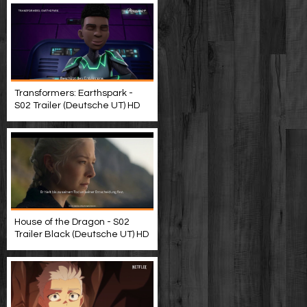
Transformers: Earthspark -
S02 Trailer (Deutsche UT) HD
House of the Dragon - S02
Trailer Black (Deutsche UT) HD