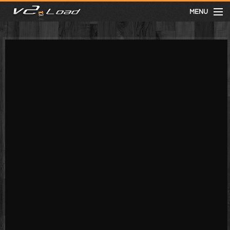
MENU
meist gesehen
neuste
kategorien
Menu
mit facebook anmelden
Informationen