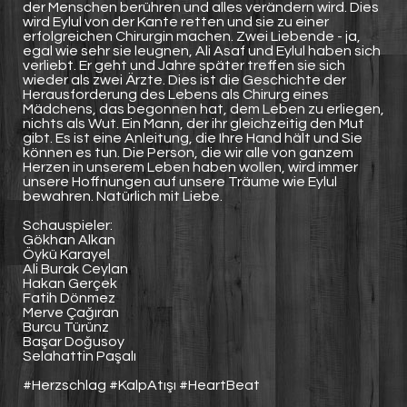
der Menschen berühren und alles verändern wird. Dies
wird Eylul von der Kante retten und sie zu einer
erfolgreichen Chirurgin machen. Zwei Liebende - ja,
egal wie sehr sie leugnen, Ali Asaf und Eylul haben sich
verliebt. Er geht und Jahre später treffen sie sich
wieder als zwei Ärzte. Dies ist die Geschichte der
Herausforderung des Lebens als Chirurg eines
Mädchens, das begonnen hat, dem Leben zu erliegen,
nichts als Wut. Ein Mann, der ihr gleichzeitig den Mut
gibt. Es ist eine Anleitung, die Ihre Hand hält und Sie
können es tun. Die Person, die wir alle von ganzem
Herzen in unserem Leben haben wollen, wird immer
unsere Hoffnungen auf unsere Träume wie Eylul
bewahren. Natürlich mit Liebe.
Schauspieler:
Gökhan Alkan
Öykü Karayel
Ali Burak Ceylan
Hakan Gerçek
Fatih Dönmez
Merve Çağıran
Burcu Türünz
Başar Doğusoy
Selahattin Paşalı
#Herzschlag #KalpAtışı #HeartBeat