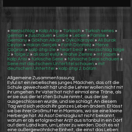
Werbung
Video suchen
»
Herzschlag
»
Kalp Atışı
»
Türkisch
»
Turkish series
»
german
»
zuschauen
»
Liebe
»
Leben
»
Familie
»
Germany
»
Gökhan Alkan
»
Öykü Karayel
»
Ali Burak
Ceylan
»
Hakan Gerçek
»
Fatih Dönmez
»
Merve
Çağıran
»
kalp atışı izle
»
heart beat
»
Herzschlag folge
2
»
folge 2
»
ali asaf eylül
»
Rrahje Zemre
»
mf yapım
»
Kalp Atisi
»
türkische Serie
»
türkische Serie schauen
»
Serie mit deutschem Untertitel schauen
»
mit
deutschem Untertitel
»
kalp atışı 2. bölüm
Allgemeine Zusammenfassung:
Eylul ist ein rebellisches junges Mädchen, das oft die
Schule gewechselt hat und die Lehrer wollen nicht mit
ihr umgehen. Ihr Vater hat nicht einmal eine Träne, als
er sie aus der letzten Schule nimmt, aus der sie
ausgeschlossen wurde, und sie schlägt. An diesem
Tag wird sich jedoch ihr ganzes Leben ändern. Er lässt
sie bei ihrer Großmutter in Marmaris, wo sie eine kleine
Herberge hat. Ali Asaf Denizoglu ist nicht bekannt,
warum er als erfolgreicher Arzt aus Istanbul in ein Dorf
auf dem Land kam, um Lehrer zu werden. Doch es ist
eine außergewöhnliche Einheit, die einst das Leben