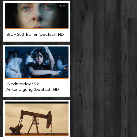
Silo - S02 Trailer (Deutsch) HD
Wednesday S02 -
Ankündigung (Deutsch) HD