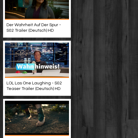
Der Wahrheit Auf Der Spur -
S02 Trailer (Deutsch) HD
LOL Las One Laughing - S02
Teaser Trailer (Deutsch) HD