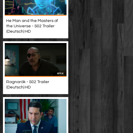
He Man and the Masters of
the Universe - S02 Trailer
(Deutsch) HD
Ragnarök - S02 Trailer
(Deutsch) HD