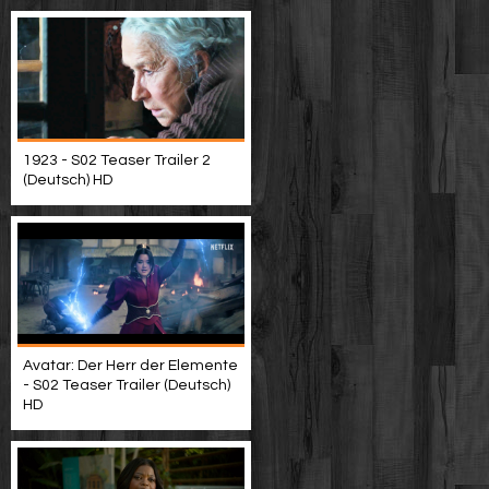
1923 - S02 Teaser Trailer 2
(Deutsch) HD
Avatar: Der Herr der Elemente
- S02 Teaser Trailer (Deutsch)
HD