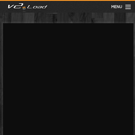
MENU
meist gesehen
neuste
kategorien
Menu
mit facebook anmelden
Informationen