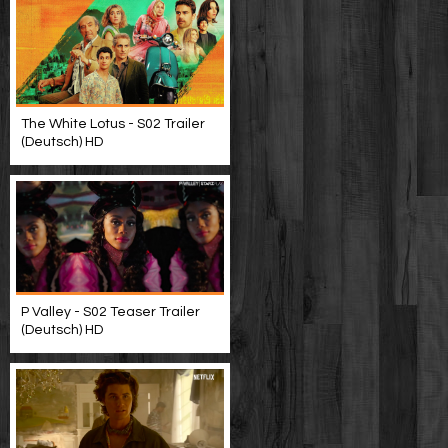
The White Lotus - S02 Trailer
(Deutsch) HD
P Valley - S02 Teaser Trailer
(Deutsch) HD