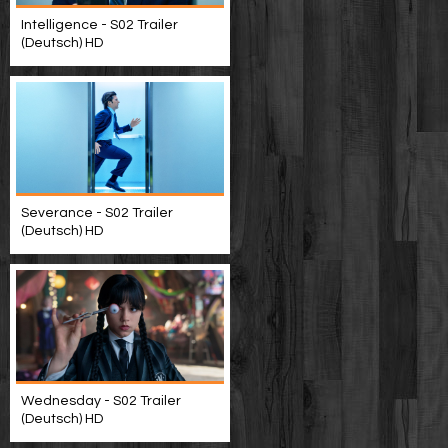
Intelligence - S02 Trailer
(Deutsch) HD
Severance - S02 Trailer
(Deutsch) HD
Wednesday - S02 Trailer
(Deutsch) HD