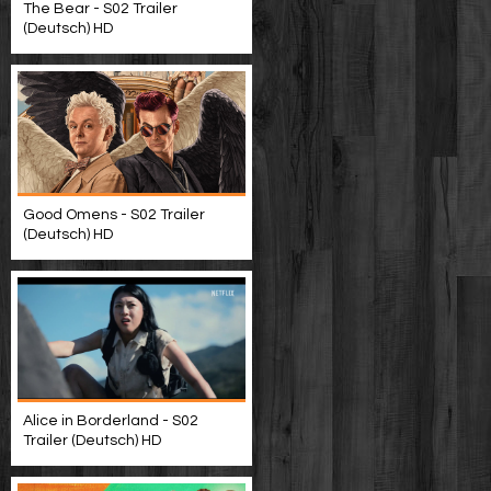
The Bear - S02 Trailer
(Deutsch) HD
Good Omens - S02 Trailer
(Deutsch) HD
Alice in Borderland - S02
Trailer (Deutsch) HD