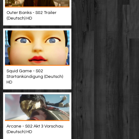
Outer Banks - S02 Trailer
(Deutsch) HD
Squid Game - S02
Startankündigung (Deutsch)
HD
Arcane - S02 Akt 3 Vorschau
(Deutsch) HD