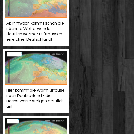
Ab Mittwoch kommt schön die
nächste Wetterwende:
deutlich wärmer Luftmassen
erreichen Deutschland!
Hier kommt die Warmluftdüse
nach Deutschland - die
Höchstwerte steigen deutlich
an!