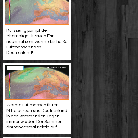
Kurzzeitig pumpt der
ehemalige Hurrikan Erin
nochmal sehr warme bis heiße
Luftmassen nach
Deutschland!
Warme Luftmassen fluten
Mitteleuropa und Deutschland
in den kommenden Tagen
immer wieder: Der Sommer
dreht nochmal richtig auf.