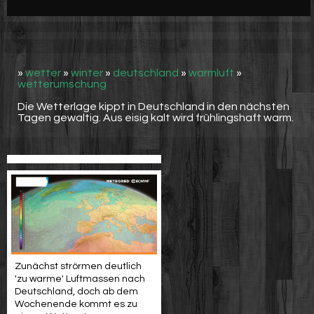
Werbung
Video suchen
»
wetter
»
winter
»
deutschland
»
warmluft
»
wetterumschung
Die Wetterlage kippt in Deutschland in den nächsten
Tagen gewaltig. Aus eisig kalt wird frühlingshaft warm.
Zunächst strörmen deutlich
'zu warme' Luftmassen nach
Deutschland, doch ab dem
Wochenende kommt es zu