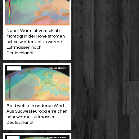
Neuer Warmluftvorstoß ab
Montag! In der Höhe strömen
schon wieder viel zu warme
Luftmassen nach
Deutschland!
Bald wehr ein anderen Wind:
Aus Südwesteuropa erreichen
sehr warme Luftmassen
Deutschland!