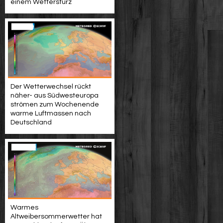
einem Wettersturz
Der Wetterwechsel rückt
näher- aus Südwesteuropa
strömen zum Wochenende
warme Luftmassen nach
Deutschland
Warmes
Altweibersommerwetter hat