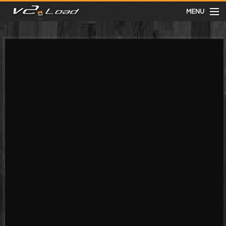
MENU
meist gesehen
neuste
kategorien
Menu
mit facebook anmelden
Informationen