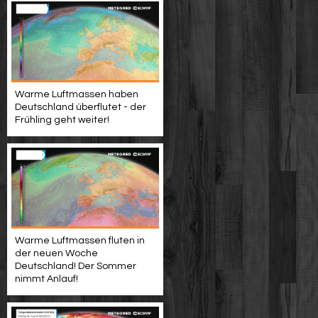
Warme Luftmassen haben
Deutschland überflutet - der
Frühling geht weiter!
Warme Luftmassen fluten in
der neuen Woche
Deutschland! Der Sommer
nimmt Anlauf!