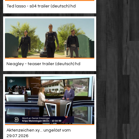
Video suchen
Ted lasso - s04 trailer (deutsch) hd
Neagley - teaser trailer (deutsch) hd
Aktenzeichen xy... ungelöst vom
29.07.2026