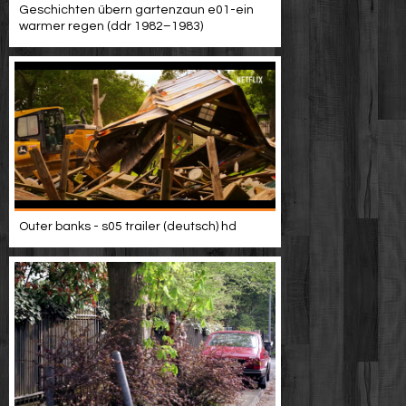
Geschichten übern gartenzaun e01-ein
warmer regen (ddr 1982–1983)
Outer banks - s05 trailer (deutsch) hd