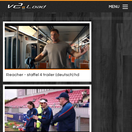
MENU
meist gesehen
neuste
kategorien
Reacher - staffel 4 trailer (deutsch) hd
Menu
mit facebook anmelden
Informationen