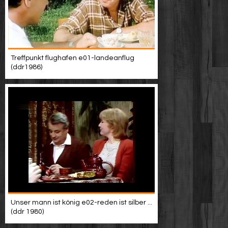
Treffpunkt flughafen e01-landeanflug
(ddr1986)
Unser mann ist könig e02-reden ist silber ...
(ddr 1980)