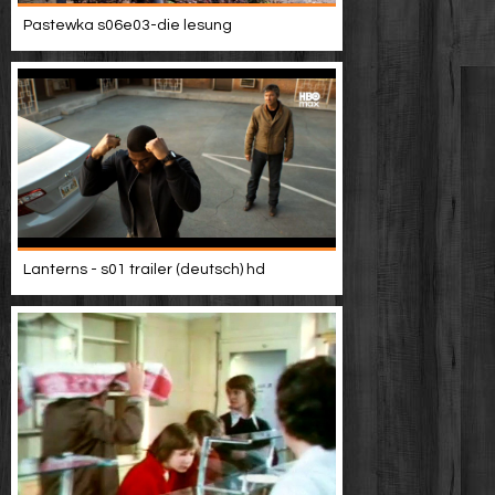
Pastewka s06e03-die lesung
Lanterns - s01 trailer (deutsch) hd