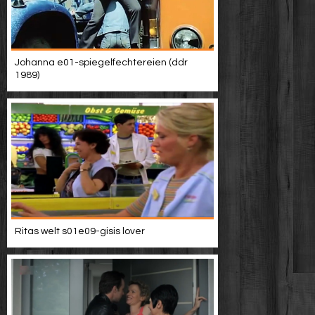
Johanna e01-spiegelfechtereien (ddr
1989)
Ritas welt s01e09-gisis lover