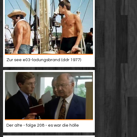
Zur see e03-ladungsbrand (ddr 1977)
Der alte - folge 208 - es war die hölle