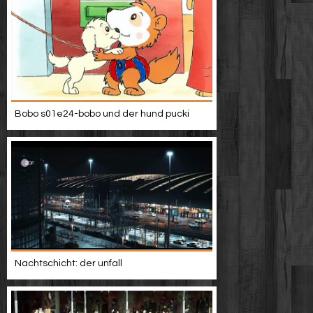
Bobo s01e24-bobo und der hund pucki
Nachtschicht: der unfall