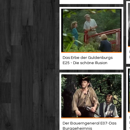
Das Erbe der Guldenburgs
E25 - Die schöne Illusion
Der Bauerngeneral E07-Das
Burggeheimnis