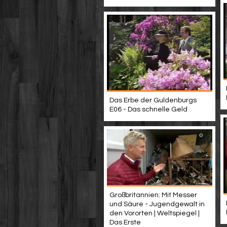
Das Erbe der Guldenburgs
E06 - Das schnelle Geld
Großbritannien: Mit Messer
und Säure - Jugendgewalt in
den Vororten | Weltspiegel |
Das Erste