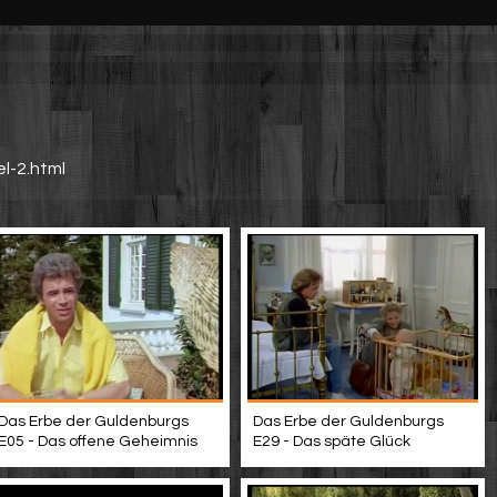
el-2.html
Das Erbe der Guldenburgs
Das Erbe der Guldenburgs
E05 - Das offene Geheimnis
E29 - Das späte Glück