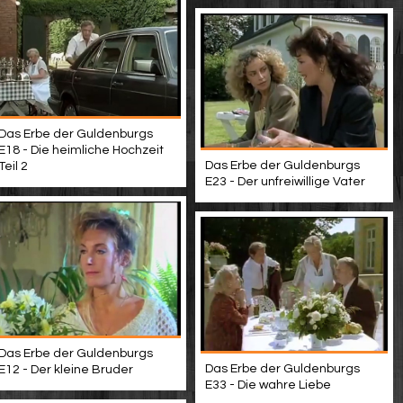
Das Erbe der Guldenburgs
E18 - Die heimliche Hochzeit
Das Erbe der Guldenburgs
Teil 2
E23 - Der unfreiwillige Vater
Das Erbe der Guldenburgs
Das Erbe der Guldenburgs
E12 - Der kleine Bruder
E33 - Die wahre Liebe