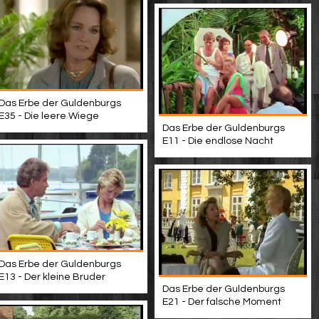
Das Erbe der Guldenburgs
E35 - Die leere Wiege
Das Erbe der Guldenburgs
E11 - Die endlose Nacht
Das Erbe der Guldenburgs
E13 - Der kleine Bruder
Das Erbe der Guldenburgs
E21 - Der falsche Moment