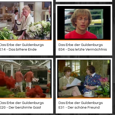
Das Erbe der Guldenburgs
Das Erbe der Guldenburgs
E04 - Das letzte Vermächtnis
E14 - Das bittere Ende
Das Erbe der Guldenburgs
Das Erbe der Guldenburgs
E20 - Der berühmte Gast
E31 - Der schöne Freund