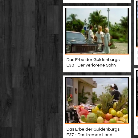
Das Erbe der Guldenburgs
E38 - Der verlorene Sohn
Das Erbe der Guldenburgs
E37 - Das fremde Land