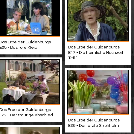
Das Erbe der Guldenburgs
Das Erbe der Guldenburgs
E08 - Das rote Kleid
E17 - Die heimliche Hochzeit
Teil 1
Das Erbe der Guldenburgs
E22 - Der traurige Abschied
Das Erbe der Guldenburgs
E39 - Der letzte Strohhalm