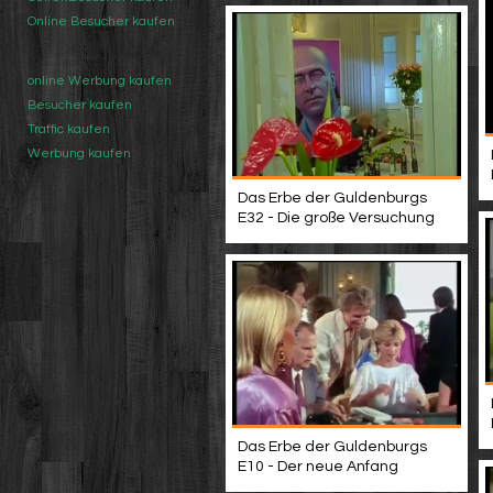
Online Besucher kaufen
online Werbung kaufen
Besucher kaufen
Traffic kaufen
Werbung kaufen
Das Erbe der Guldenburgs
E32 - Die große Versuchung
Das Erbe der Guldenburgs
E10 - Der neue Anfang