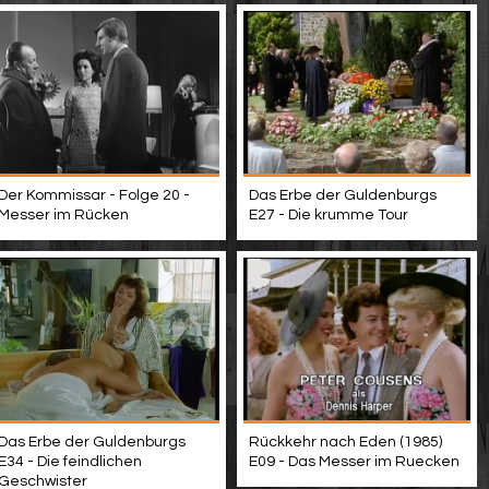
Der Kommissar - Folge 20 -
Das Erbe der Guldenburgs
Messer im Rücken
E27 - Die krumme Tour
Das Erbe der Guldenburgs
Rückkehr nach Eden (1985)
E34 - Die feindlichen
E09 - Das Messer im Ruecken
Geschwister