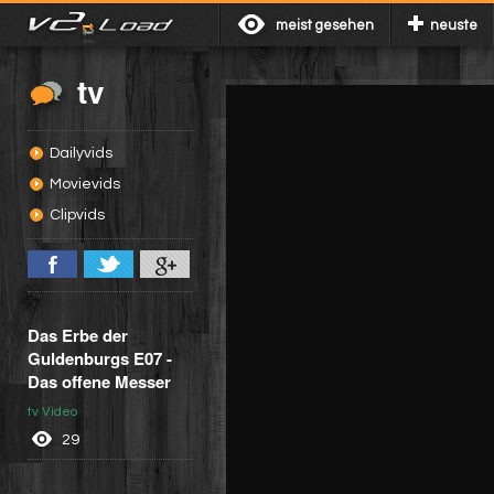
meist gesehen
neuste
tv
Dailyvids
Movievids
Clipvids
Das Erbe der
Guldenburgs E07 -
Das offene Messer
tv Video
29