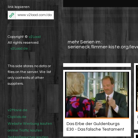
link kopieren
Copyright ©
v2Load
mehr Serien im :
All rights reserved.
serieneck.flimmer-kiste.org/lev
:: v2Load.de ::
This side stores no data or
files on the server. We list
only contents of other
suppliers.
v2Movie.de
ClipVids.de
Das Erbe der Guldenburgs
Website Werbung kaufen
E30 - Das falsche Testament
online Traffic kaufen
SeitenBesucher kaufen