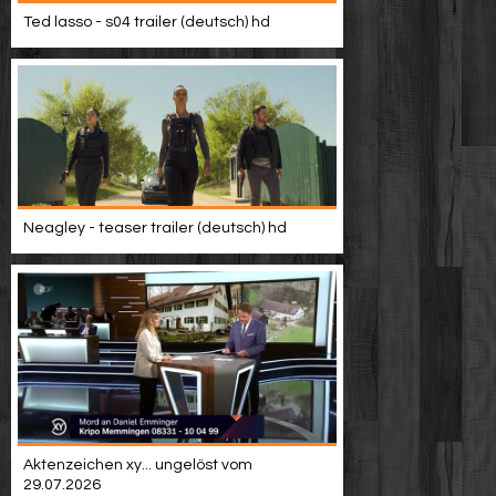
Video suchen
Ted lasso - s04 trailer (deutsch) hd
Neagley - teaser trailer (deutsch) hd
Aktenzeichen xy... ungelöst vom
29.07.2026