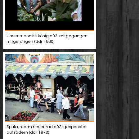
Unser mann ist könig e03-mitgegangen-
mitgefangen (ddr 1980)
Spuk unterm riesenrad e02-gespenster
auf rädern (ddr 1978)