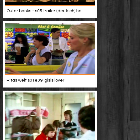
Outer banks - s05 trailer (deutsch) hd
Ritas welt s01e09-gisis lover