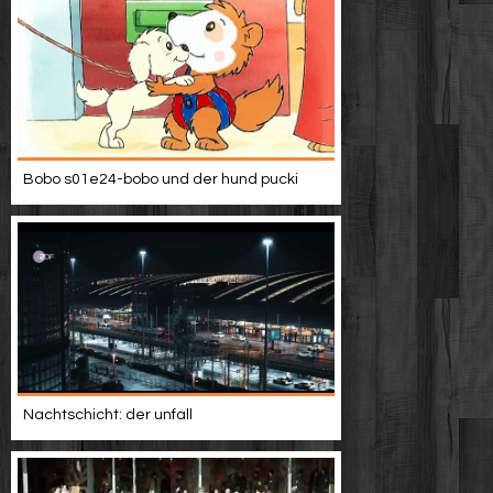
Bobo s01e24-bobo und der hund pucki
Nachtschicht: der unfall