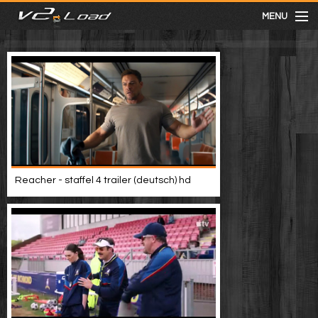
MENU
meist gesehen
neuste
kategorien
Reacher - staffel 4 trailer (deutsch) hd
Menu
mit facebook anmelden
Informationen