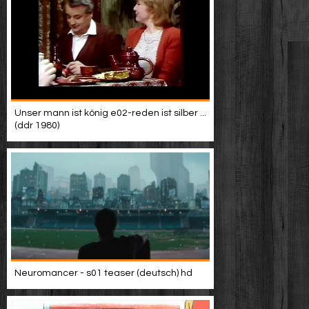
Unser mann ist könig e02-reden ist silber ...
(ddr 1980)
Neuromancer - s01 teaser (deutsch) hd