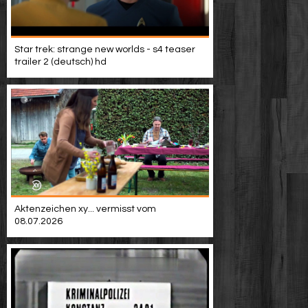
Star trek: strange new worlds - s4 teaser
trailer 2 (deutsch) hd
Aktenzeichen xy... vermisst vom
08.07.2026