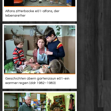
Alfons zitterbacke e01-alfons, der
lebensretter
Geschichten übern gartenzaun e01-ein
warmer regen (ddr 1982–1983)