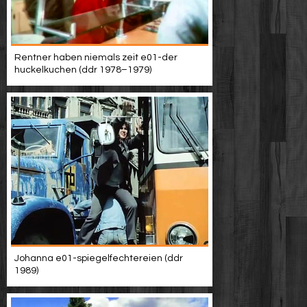
Rentner haben niemals zeit e01-der
huckelkuchen (ddr 1978–1979)
Johanna e01-spiegelfechtereien (ddr
1989)