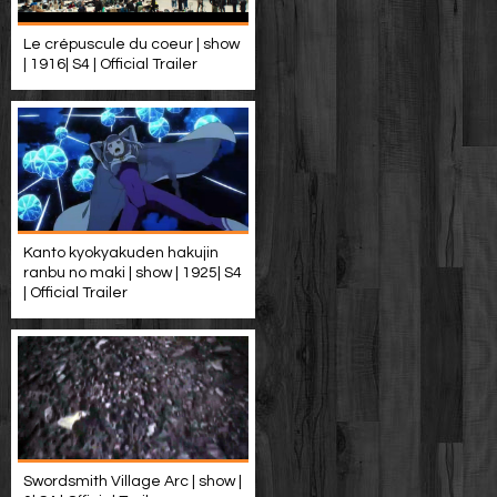
Le crépuscule du coeur | show
| 1916| S4 | Official Trailer
Kanto kyokyakuden hakujin
ranbu no maki | show | 1925| S4
| Official Trailer
Swordsmith Village Arc | show |