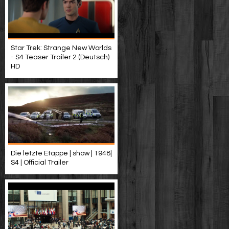
Star Trek: Strange New Worlds
- S4 Teaser Trailer 2 (Deutsch)
HD
Die letzte Etappe | show | 1948|
S4 | Official Trailer