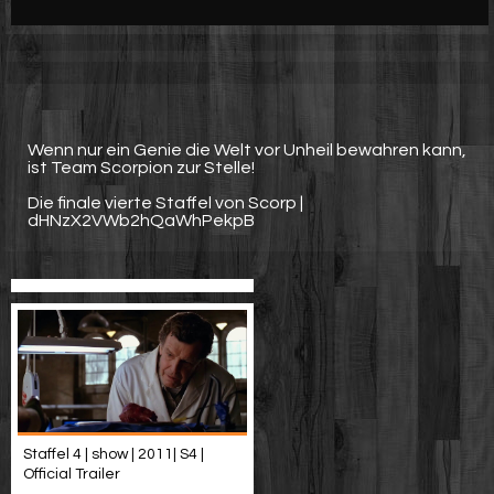
Werbung
Video suchen
Wenn nur ein Genie die Welt vor Unheil bewahren kann,
ist Team Scorpion zur Stelle!
Die finale vierte Staffel von Scorp |
dHNzX2VWb2hQaWhPekpB
Staffel 4 | show | 2011| S4 |
Official Trailer