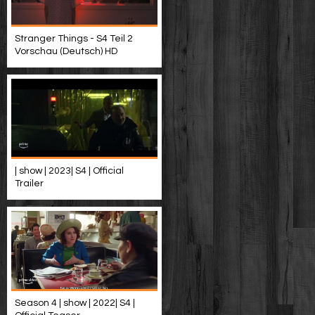
Stranger Things - S4 Teil 2
Vorschau (Deutsch) HD
| show | 2023| S4 | Official
Trailer
Season 4 | show | 2022| S4 |