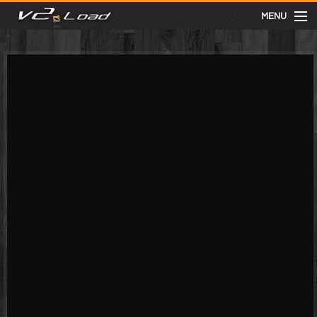
MENU
meist gesehen
neuste
kategorien
Menu
mit facebook anmelden
Informationen