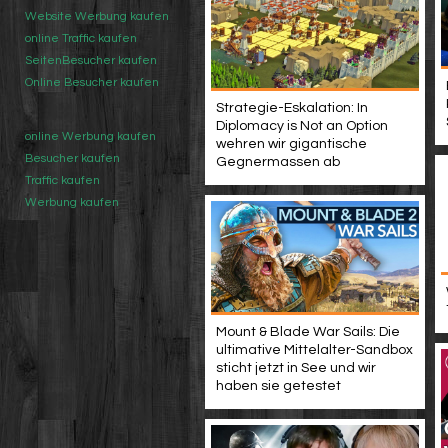
Website Werbung kaufen
online Traffic kaufen
SeitenBesucher kaufen
Online Besucher kaufen
Strategie-Eskalation: In
Diplomacy is Not an Option
online Werbung kaufen
wehren wir gigantische
Besucher kaufen
Gegnermassen ab
Traffic kaufen
Werbung kaufen
Mount & Blade War Sails: Die
ultimative Mittelalter-Sandbox
sticht jetzt in See und wir
haben sie getestet