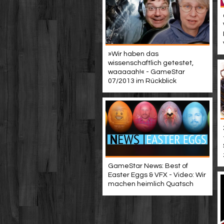
»Wir haben das
wissenschaftlich getestet,
waaaaah!« - GameStar
07/2013 im Rückblick
GameStar News: Best of
Easter Eggs & VFX - Video: Wir
machen heimlich Quatsch