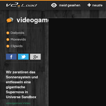
meist gesehen
neuste
videogames
Dailyvids
Movievids
Clipvids
Wir zerstören das
Sonnensystem und
entfesseln eine
gigantische
Supernova in
Universe Sandbox
videogames Video