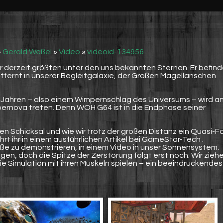
»
Gerald Weßel
»
Video
»
videoid-134956
r derzeit größten unter den uns bekannten Sternen. Er befind
ntfernt in unserer Begleitgalaxie, der Großen Magellanschen
ahren – also einem Wimpernschlag des Universums – wird a
pernova treten. Denn WOH G64 ist in die Endphase seiner
n Schicksal und wie wir trotz der großen Distanz ein Quasi-F
rt ihr in einem ausführlichen Artikel bei GameStar-Tech .
ße zu demonstrieren, in einem Video in unser Sonnensystem.
en, doch die Spitze der Zerstörung folgt erst noch: Wir zieh
ie Simulation mit ihren Muskeln spielen – ein beeindruckendes