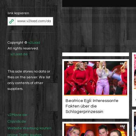
link kopieren
Copyright ©
v2Load
All rights reserved.
:: v2Load.de ::
This side stores no data or
files on the server. We list
only contents of other
suppliers.
Beatrice Egli: Interessante
Fakten über die
Schlagerprinzessin
v2Movie.de
ClipVids.de
Website Werbung kaufen
online Traffic kaufen