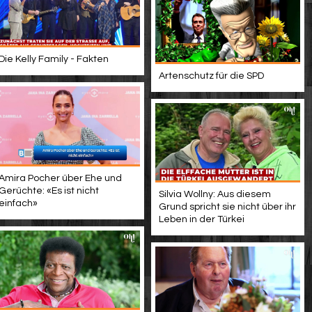
Die Kelly Family - Fakten
Artenschutz für die SPD
Amira Pocher über Ehe und
Gerüchte: «Es ist nicht
Silvia Wollny: Aus diesem
einfach»
Grund spricht sie nicht über ihr
Leben in der Türkei