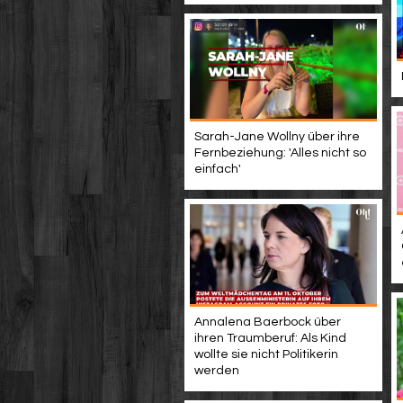
Sarah-Jane Wollny über ihre
Fernbeziehung: 'Alles nicht so
einfach'
Annalena Baerbock über
ihren Traumberuf: Als Kind
wollte sie nicht Politikerin
werden