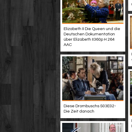
Elizabeth II Die Queen und die
Deutschen Dokumentation
über Elizabeth II360p H 264
AAC
Diese Drombuschs S03E02-
Die Zeit danach