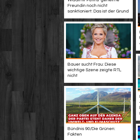
Wladimir Putins 'geheime'
Freundin noch nicht
sanktioniert: Das ist der Grund
Bauer sucht Frau: Diese
wichtige Szene zeigte RTL
nicht
Bündnis 90/Die Grünen:
Fakten