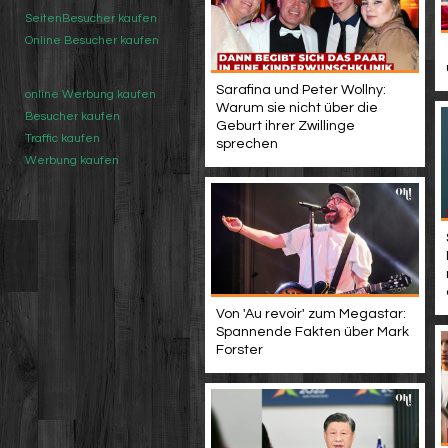
SeitenBesucher kaufen
Online Besucher kaufen
Sarafina und Peter Wollny:
online Werbung kaufen
Warum sie nicht über die
Besucher kaufen
Geburt ihrer Zwillinge
Traffic kaufen
sprechen
Werbung kaufen
Von 'Au revoir' zum Megastar:
Spannende Fakten über Mark
Forster