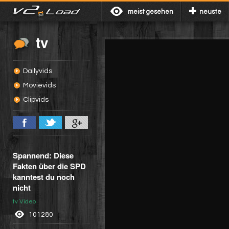
meist gesehen
neuste
tv
Dailyvids
Movievids
Clipvids
Spannend: Diese
Fakten über die SPD
kanntest du noch
nicht
tv Video
101280