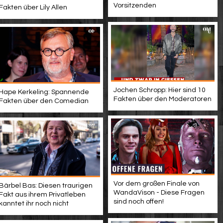
Vorsitzenden
Fakten über Lily Allen
Jochen Schropp: Hier sind 10
Hape Kerkeling: Spannende
Fakten über den Moderatoren
Fakten über den Comedian
Vor dem großen Finale von
Bärbel Bas: Diesen traurigen
WandaVison - Diese Fragen
Fakt aus ihrem Privatleben
sind noch offen!
kanntet ihr noch nicht