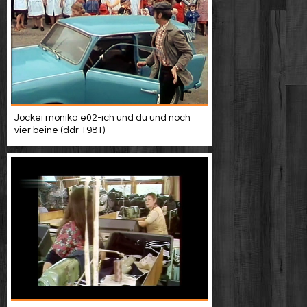
Jockei monika e02-ich und du und noch
vier beine (ddr 1981)