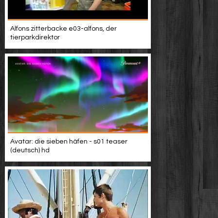
Alfons zitterbacke e03-alfons, der
tierparkdirektor
Avatar: die sieben häfen - s01 teaser
(deutsch) hd