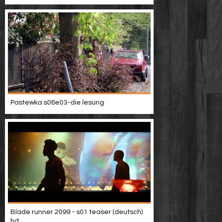
Pastewka s06e03-die lesung
Blade runner 2099 - s01 teaser (deutsch)
hd