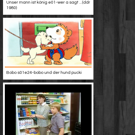
Unser mann ist könig e01-wer a sagt ...(ddr
1980)
Bobo s01e24-bobo und der hund pucki