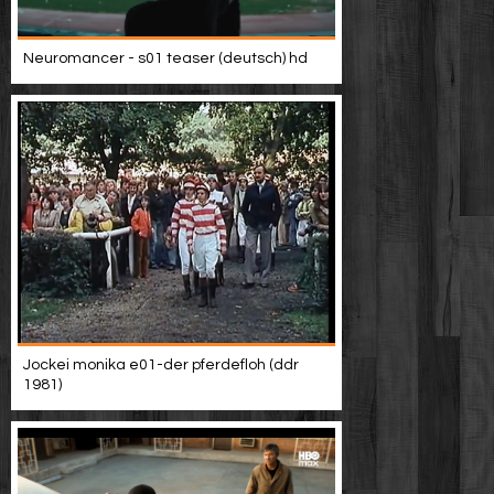
Neuromancer - s01 teaser (deutsch) hd
Jockei monika e01-der pferdefloh (ddr
1981)