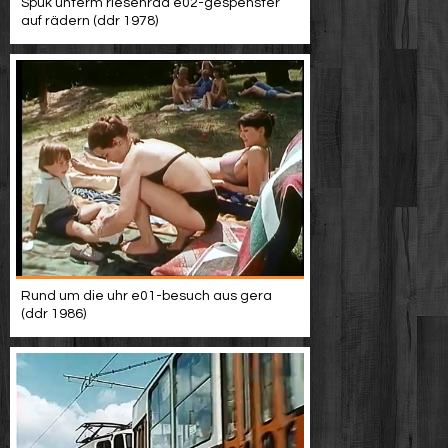
Spuk unterm riesenrad e02-gespenster
auf rädern (ddr 1978)
Rund um die uhr e01-besuch aus gera
(ddr 1986)