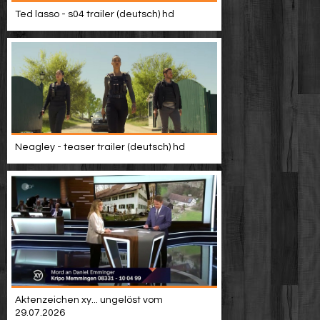
Video suchen
Ted lasso - s04 trailer (deutsch) hd
Neagley - teaser trailer (deutsch) hd
Aktenzeichen xy... ungelöst vom
29.07.2026