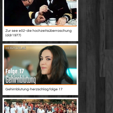
Zur see e02-die hochzeitsüberraschung
(ddr1977)
Gehirnblutung-herzschlag folge 17