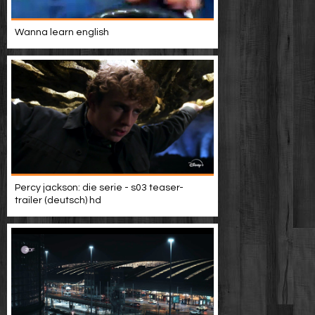
Wanna learn english
Percy jackson: die serie - s03 teaser-
trailer (deutsch) hd