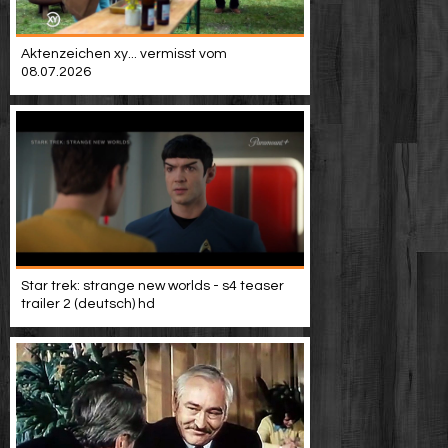
Aktenzeichen xy... vermisst vom
08.07.2026
Star trek: strange new worlds - s4 teaser
trailer 2 (deutsch) hd