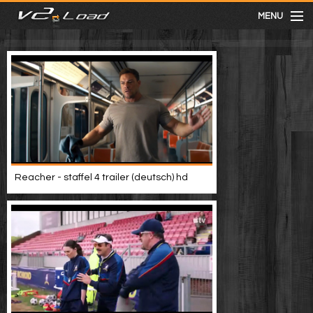
MENU
meist gesehen
neuste
kategorien
Reacher - staffel 4 trailer (deutsch) hd
Menu
mit facebook anmelden
Informationen