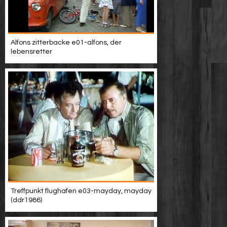
Alfons zitterbacke e01-alfons, der
lebensretter
Treffpunkt flughafen e03-mayday, mayday
(ddr1986)