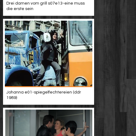
Drei damen vom grill s07e13-eine muss
die erste sein
Johanna e01-spiegelfechtereien (ddr
1989)