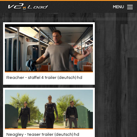
MENU
meist gesehen
neuste
kategorien
Reacher - staffel 4 trailer (deutsch) hd
Menu
mit facebook anmelden
Informationen
Neagley - teaser trailer (deutsch) hd