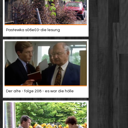
Pastewka s06e03-die lesung
Der alte - folge 208 - es war die hölle