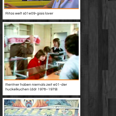
Ritas welt s01e09-gisis lover
Rentner haben niemals zeit e01-der
huckelkuchen (ddr 1978–1979)