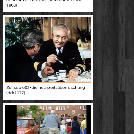
Rund um die uhr e02-automarder (ddr
1986)
Zur see e02-die hochzeitsüberraschung
(ddr1977)