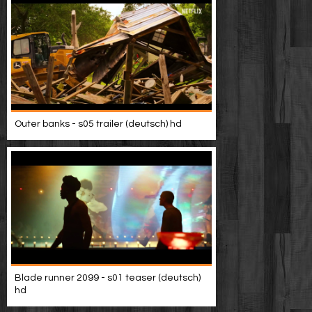
Outer banks - s05 trailer (deutsch) hd
Blade runner 2099 - s01 teaser (deutsch)
hd