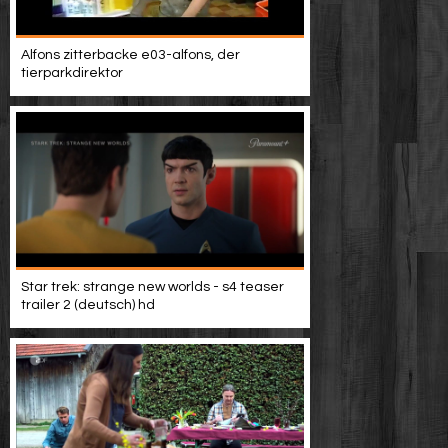
Alfons zitterbacke e03-alfons, der
tierparkdirektor
Star trek: strange new worlds - s4 teaser
trailer 2 (deutsch) hd