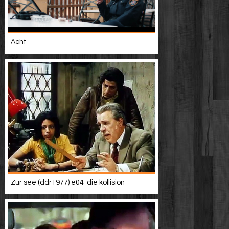
Acht
Zur see (ddr1977) e04-die kollision