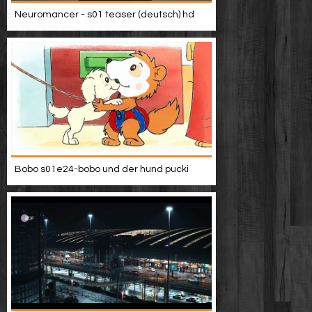
Neuromancer - s01 teaser (deutsch) hd
Bobo s01e24-bobo und der hund pucki