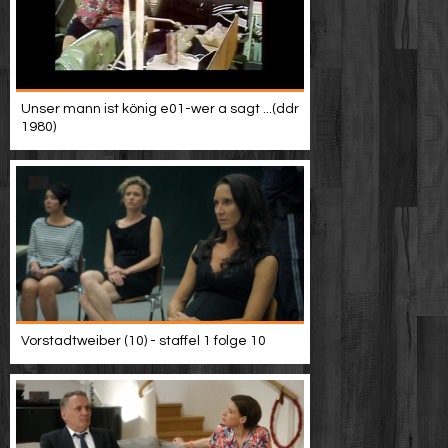
Unser mann ist könig e01-wer a sagt ...(ddr
1980)
Vorstadtweiber (10) - staffel 1 folge 10