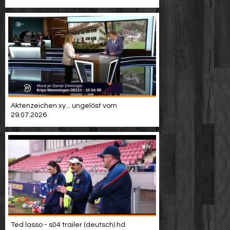
Video suchen
Aktenzeichen xy... ungelöst vom
29.07.2026
Ted lasso - s04 trailer (deutsch) hd