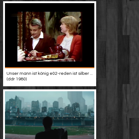
Unser mann ist könig e02-reden ist silber ...
(ddr 1980)