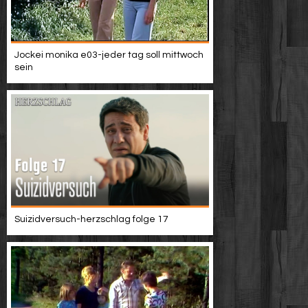
Jockei monika e03-jeder tag soll mittwoch
sein
Suizidversuch-herzschlag folge 17