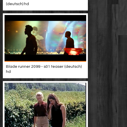
(deutsch) hd
Blade runner 2099 - s01 teaser (deutsch)
hd