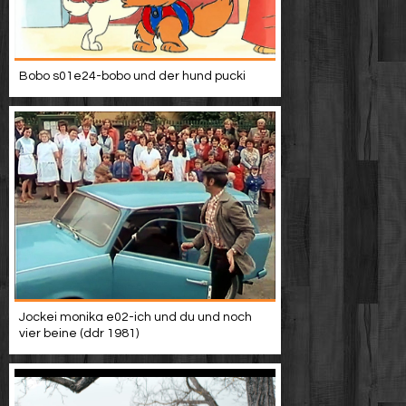
Bobo s01e24-bobo und der hund pucki
Jockei monika e02-ich und du und noch
vier beine (ddr 1981)