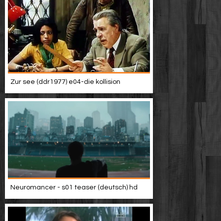
Zur see (ddr1977) e04-die kollision
Neuromancer - s01 teaser (deutsch) hd