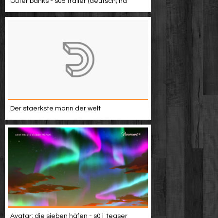
Outer banks - s05 trailer (deutsch) hd
Der staerkste mann der welt
Avatar: die sieben häfen - s01 teaser