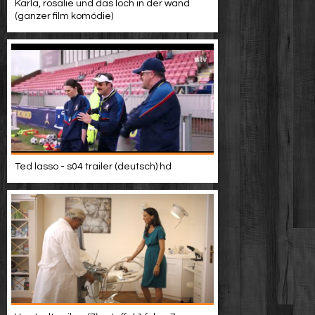
Karla, rosalie und das loch in der wand
(ganzer film komödie)
Ted lasso - s04 trailer (deutsch) hd