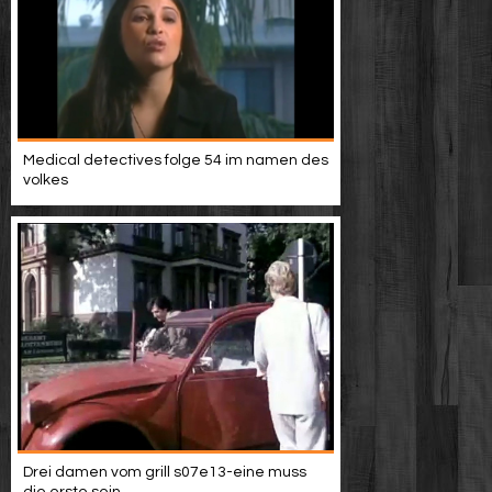
Medical detectives folge 54 im namen des
volkes
Drei damen vom grill s07e13-eine muss