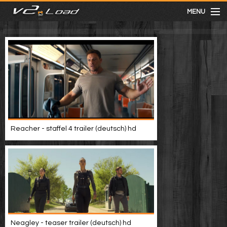
MENU
meist gesehen
neuste
kategorien
Reacher - staffel 4 trailer (deutsch) hd
Menu
mit facebook anmelden
Informationen
Neagley - teaser trailer (deutsch) hd