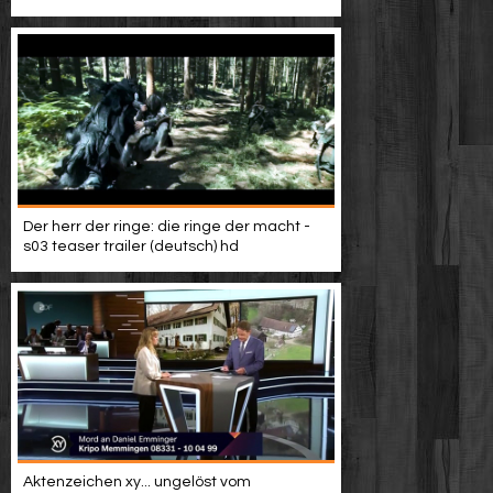
Video suchen
Der herr der ringe: die ringe der macht -
s03 teaser trailer (deutsch) hd
Aktenzeichen xy... ungelöst vom