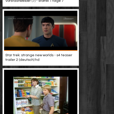
Vorstadtweiber (7) - staffel 1 folge 7
Star trek: strange new worlds - s4 teaser
trailer 2 (deutsch) hd