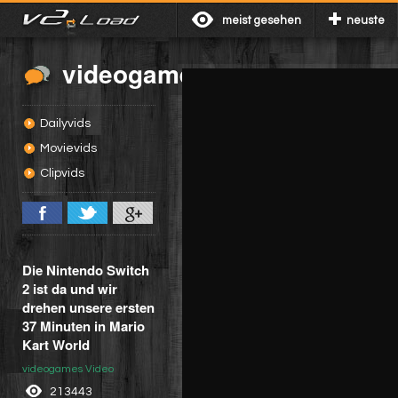
meist gesehen
neuste
videogames
Dailyvids
Movievids
Clipvids
Die Nintendo Switch
2 ist da und wir
drehen unsere ersten
37 Minuten in Mario
Kart World
videogames Video
213443