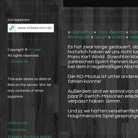
link kopieren
»
GamePro
»
Chris Werian
»
Gam
Rennspiel
»
Sport
»
Video
»
vid
Es hat zwar lange gedauert, aber
Copyright ©
v2Load
Natürlich haben wir uns nicht 
All rights reserved.
Mario Kart World . Sowohl im kl
zahlreichen Sprint-Rennen dur
:: v2Load.de ::
bei dem in regelmäßigen Abstän
Der KO-Modus ist unter anderem
This side stores no data or
fahren konnte!
files on the server. We list
Außerdem sind wir einmal von 
only contents of other
paar P-Switch-Missionen erledi
suppliers.
verpasst haben. Grrrrrrr...
Und ja, wir hatten versehentli
Hauptmenü ins Spiel gesprunge
v2Movie.de
ClipVids.de
Website Werbung kaufen