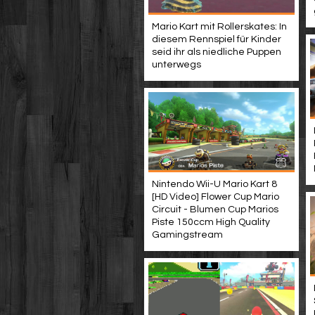
Mario Kart mit Rollerskates: In
diesem Rennspiel für Kinder
seid ihr als niedliche Puppen
unterwegs
Nintendo Wii-U Mario Kart 8
[HD Video] Flower Cup Mario
Circuit - Blumen Cup Marios
Piste 150ccm High Quality
Gamingstream