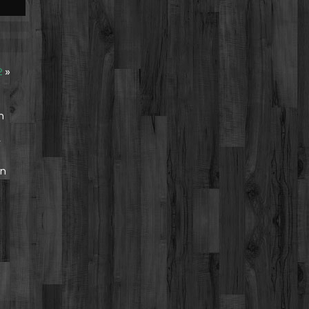
2
»
en
,
en