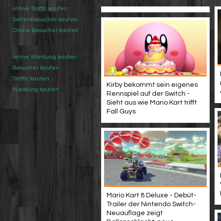
online Traffic kaufen
SeitenBesucher kaufen
Online Besucher kaufen
online Werbung kaufen
Besucher kaufen
Traffic kaufen
Kirby bekommt sein eigenes
Werbung kaufen
Rennspiel auf der Switch -
Sieht aus wie Mario Kart trifft
Fall Guys
Mario Kart 8 Deluxe - Debüt-
Trailer der Nintendo Switch-
Neuauflage zeigt