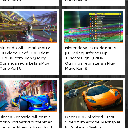
Nintendo Wii-U Mario Kart 8
Nintendo Wii-U Mario Kart 8
[HD Video] Leaf Cup - Blatt
[HD Video] Triforce Cup
Cup 100ccm High Quality
150ccm High Quality
Gamingstream Lets´s Play
Gamingstream Lets´s Play
Mario Kart 8
Mario Kart 8
Dieses Rennspiel will es mit
Gear Club Unlimited - Test-
Mario Kart World aufnehmen
Video zum Arcade-Rennspiel
und schickt euch dafür durch
für Nintendo Switch