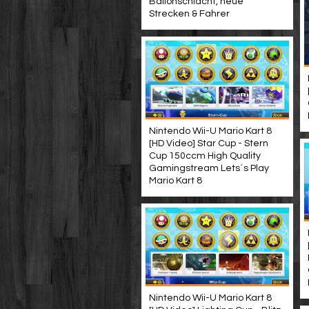
Ballonschlacht, neue
Strecken & Fahrer
Nintendo Wii-U Mario Kart 8
[HD Video] Star Cup - Stern
Cup 150ccm High Quality
Gamingstream Lets´s Play
Mario Kart 8
Nintendo Wii-U Mario Kart 8