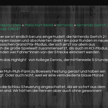
eplay-Clips
»
Mario Kart World
»
Nintendo
»
Nintendo Switch 
eoid-136247
 sie ist endlich bei uns eingetrudelt: die Nintendo Switch 2 !
lumpen lassen und absolvierten direkt ein paar Runden im neu
assischen Grand Prix-Modus, der sich jetzt vor allem aus
ch die große Spielwelt zusammensetzt, als auch im KO-Modus
den vier Fahrer*innen von der Strecke eliminiert werden.
 das Highlight von Kollege Dennis, der mittlerweile 5 Stund
der Muh-Muh-Farm zu Bowsers Festung gerast und haben ein
gt. Oder auch nicht, weil wir eine vermaledeite blaue Münze
ch die Schlau-Steuerung angeschaltet, da wir sofort aus dem
n sind. Wir hätten die Rennen aber auch ohne gewonnen!