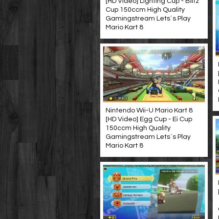
[HD Video] Lighting Cup - Blitz
Cup 150ccm High Quality
Gamingstream Lets´s Play
Mario Kart 8
Nintendo Wii-U Mario Kart 8
[HD Video] Egg Cup - Ei Cup
150ccm High Quality
Gamingstream Lets´s Play
Mario Kart 8