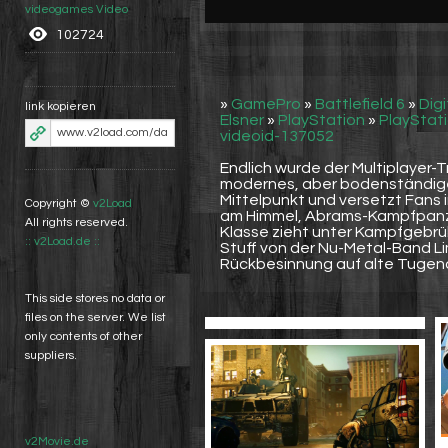
videogames Video
102724
»
GamePro
»
Battlefield 6
»
Digi
link kopieren
Elsner
»
PlayStation
»
PlayStati
videoid-137052
Endlich wurde der Multiplayer-Tra
modernes, aber bodenständige
Mittelpunkt und versetzt Fans i
Copyright ©
v2Load
am Himmel, Abrams-Kampfpanze
All rights reserved.
Klasse zieht unter Kampfgebr
:: v2Load.de ::
Stuff von der Nu-Metal-Band Limp
Rückbesinnung auf alte Tugen
This side stores no data or
files on the server. We list
only contents of other
suppliers.
v2Movie.de