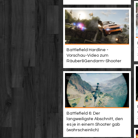
Battlefield Hardline -
Vorschau-Video zum
Räuber&Gendarm-Shooter
Battlefield 6: Der
langweiligste Abschnitt, den
es je in einem Shooter gab
(wahrscheinlich)