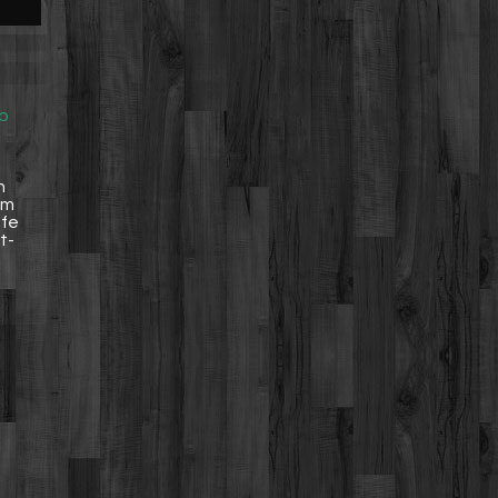
pp
n
im
pfe
t-