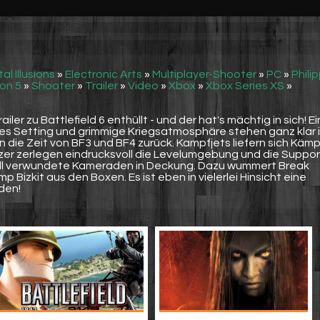
tal Illusions
»
Electronic Arts
»
Multiplayer-Shooter
»
PC
»
Phili
on 5
»
Shooter
»
Trailer
»
Video
»
Xbox
»
Xbox Series XS
»
iler zu Battlefield 6 enthüllt - und der hat's mächtig in sich! Ei
s Setting und grimmige Kriegsatmosphäre stehen ganz klar 
n die Zeit von BF3 und BF4 zurück. Kampfjets liefern sich Käm
r zerlegen eindrucksvoll die Levelumgebung und die Suppor
üll verwundete Kameraden in Deckung. Dazu wummert Break
 Bizkit aus den Boxen. Es ist eben in vielerlei Hinsicht eine
den!