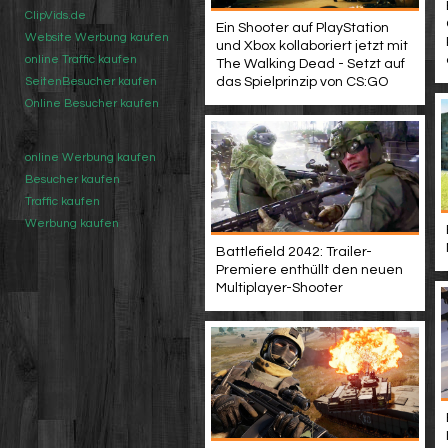
ClipVids.de
Ein Shooter auf PlayStation
Website Werbung kaufen
und Xbox kollaboriert jetzt mit
online Traffic kaufen
The Walking Dead - Setzt auf
das Spielprinzip von CS:GO
SeitenBesucher kaufen
Online Besucher kaufen
online Werbung kaufen
Besucher kaufen
Traffic kaufen
Werbung kaufen
Battlefield 2042: Trailer-
Premiere enthüllt den neuen
Multiplayer-Shooter