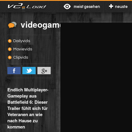
meist gesehen
neuste
videogames
Dailyvids
Movievids
Clipvids
Endlich Multiplayer-
Gameplay aus
Battlefield 6: Dieser
Trailer fühlt sich für
Veteranen an wie
nach Hause zu
kommen