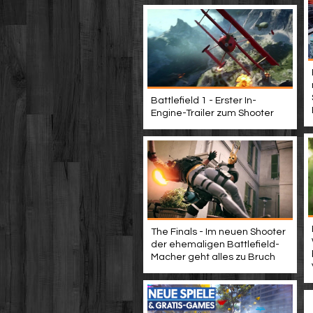
Battlefield 1 - Erster In-
Engine-Trailer zum Shooter
The Finals - Im neuen Shooter
der ehemaligen Battlefield-
Macher geht alles zu Bruch