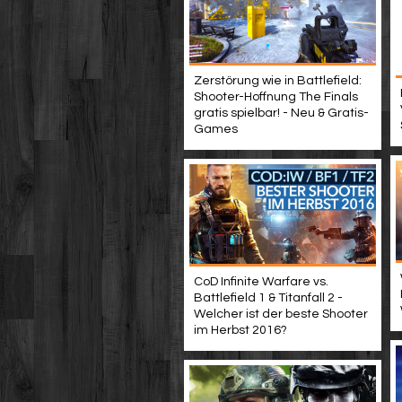
Zerstörung wie in Battlefield:
Shooter-Hoffnung The Finals
gratis spielbar! - Neu & Gratis-
Games
CoD Infinite Warfare vs.
Battlefield 1 & Titanfall 2 -
Welcher ist der beste Shooter
im Herbst 2016?