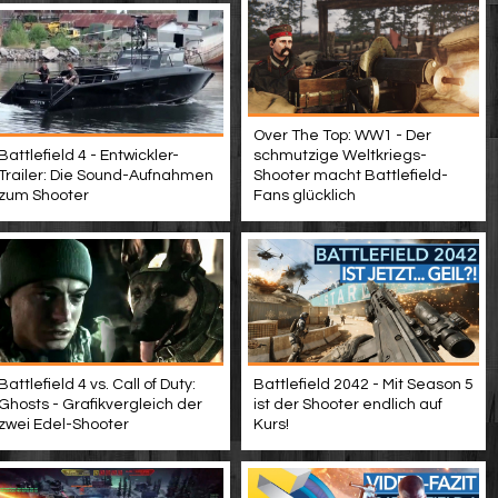
Over The Top: WW1 - Der
Battlefield 4 - Entwickler-
schmutzige Weltkriegs-
Trailer: Die Sound-Aufnahmen
Shooter macht Battlefield-
zum Shooter
Fans glücklich
Battlefield 4 vs. Call of Duty:
Battlefield 2042 - Mit Season 5
Ghosts - Grafikvergleich der
ist der Shooter endlich auf
zwei Edel-Shooter
Kurs!