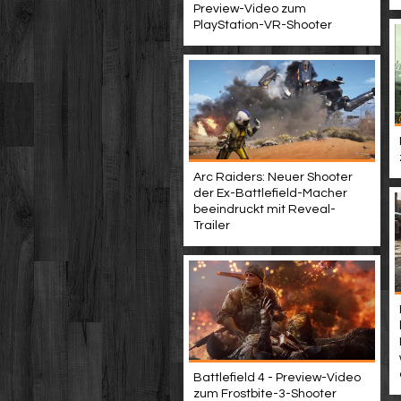
Preview-Video zum
PlayStation-VR-Shooter
Arc Raiders: Neuer Shooter
der Ex-Battlefield-Macher
beeindruckt mit Reveal-
Trailer
Battlefield 4 - Preview-Video
zum Frostbite-3-Shooter