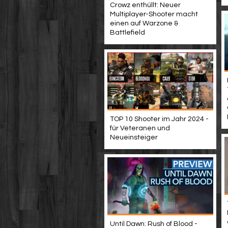
Crowz enthüllt: Neuer
Multiplayer-Shooter macht
einen auf Warzone &
Battlefield
TOP 10 Shooter im Jahr 2024 -
für Veteranen und
Neueinsteiger
Until Dawn: Rush of Blood -