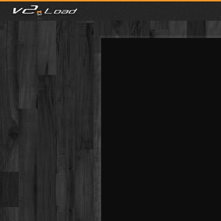
meist gesehen
neuste
kategorien
Menu
mit facebook anmelden
Informationen