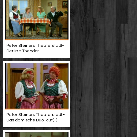
Peter Steiners Theaterstadl-
Der irre Theodor
Peter Steiners Theaterstadl -
Das damische Duo_cut(1)