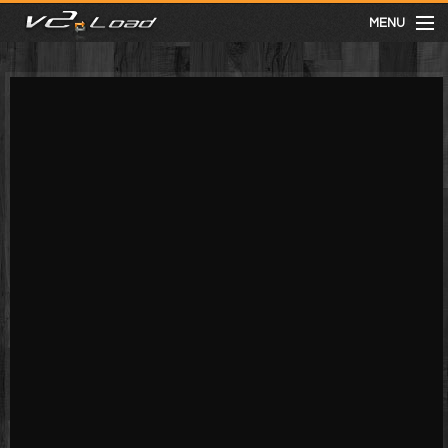
MENU
meist gesehen
neuste
kategorien
Menu
mit facebook anmelden
Informationen