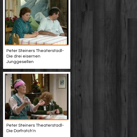
Peter Steiners Theaterstadl-
Die drei eisernen
Junggesellen
Peter Steiners Theaterstadl-
Die Dorfratch'n