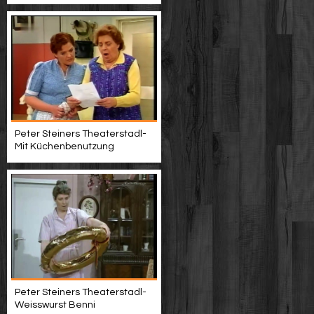
Peter Steiners Theaterstadl-
Mit Küchenbenutzung
Peter Steiners Theaterstadl-
Weisswurst Benni