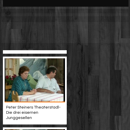
Werbung
Video suchen
Peter Steiners Theaterstadl-
Die drei eisernen
Junggesellen