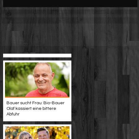
Werbung
Video suchen
Bauer sucht Frau: Bio-Bauer
Olaf kassiert eine bittere
Abfuhr