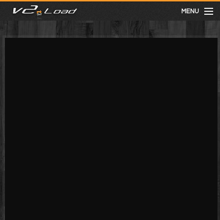
MENU
meist gesehen
neuste
kategorien
Menu
mit facebook anmelden
Informationen