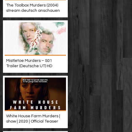
The Toolbox Murders (2004)
stream deutsch anschauen
Mistletoe Murders – S01
Trailer (Deutsche UT) HD
White House Farm Murders |
show | 2020 | Official Teaser