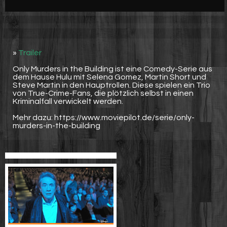
Werbung
Video suchen
»
Trailer
Only Murders in the Building ist eine Comedy-Serie aus
dem Hause Hulu mit Selena Gomez, Martin Short und
Steve Martin in den Hauptrollen. Diese spielen ein Trio
von True-Crime-Fans, die plötzlich selbst in einen
Kriminalfall verwickelt werden.
Mehr dazu: https://www.moviepilot.de/serie/only-
murders-in-the-building