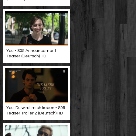
You - S05 Announcement
Teaser (Deutsch) HD
You: Du wirst mich lieben - S05
Teaser Trailer 2 (Deutsch) HD