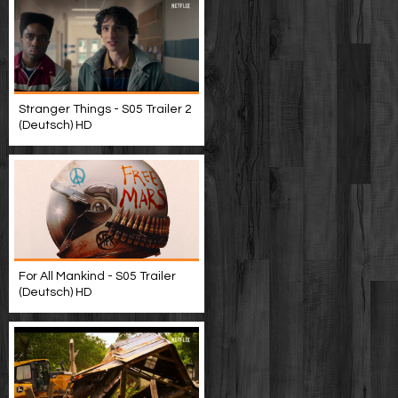
Stranger Things - S05 Trailer 2
(Deutsch) HD
For All Mankind - S05 Trailer
(Deutsch) HD