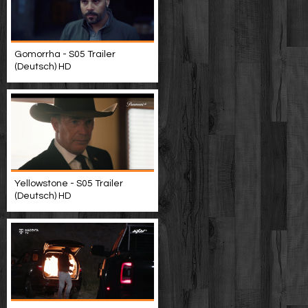
Gomorrha - S05 Trailer
(Deutsch) HD
Yellowstone - S05 Trailer
(Deutsch) HD