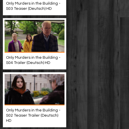
Only Murders in the Building -
S03 Teaser (Deutsch) HD
Only Murders in the Building -
S04 Trailer (Deutsch) HD
Only Murders in the Building -
S02 Teaser Trailer (Deutsch)
HD