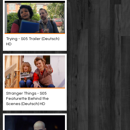
Trying - S05 Trailer (Deutsch)
HD
Stranger Things - S05
Featurette Behind the
Scenes (Deutsch) HD