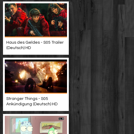
Haus des Geldes - S05 Trailer
(Deutsch) HD
Stranger Things - S05
Ankündigung (Deutsch) HD