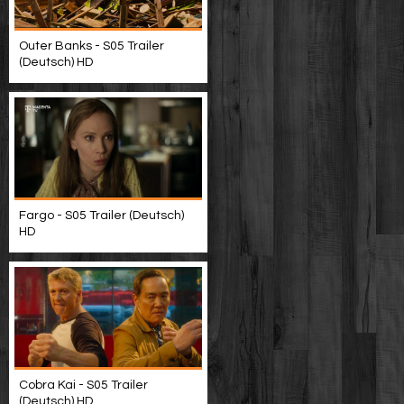
Outer Banks - S05 Trailer
(Deutsch) HD
Fargo - S05 Trailer (Deutsch)
HD
Cobra Kai - S05 Trailer
(Deutsch) HD