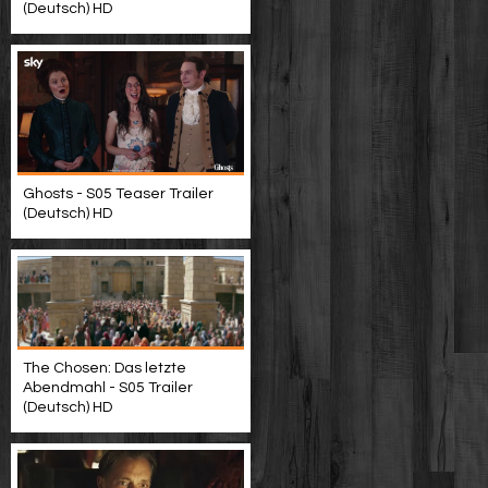
(Deutsch) HD
Ghosts - S05 Teaser Trailer
(Deutsch) HD
The Chosen: Das letzte
Abendmahl - S05 Trailer
(Deutsch) HD