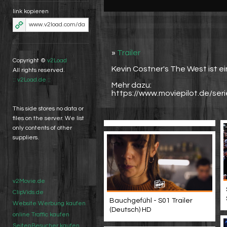
link kopieren
»
Trailer
Copyright ©
v2Load
Kevin Costner's The West ist e
All rights reserved.
:: v2Load.de ::
Mehr dazu:
https://www.moviepilot.de/ser
This side stores no data or
files on the server. We list
only contents of other
suppliers.
v2Movie.de
ClipVids.de
Bauchgefühl - S01 Trailer
Website Werbung kaufen
(Deutsch) HD
online Traffic kaufen
SeitenBesucher kaufen