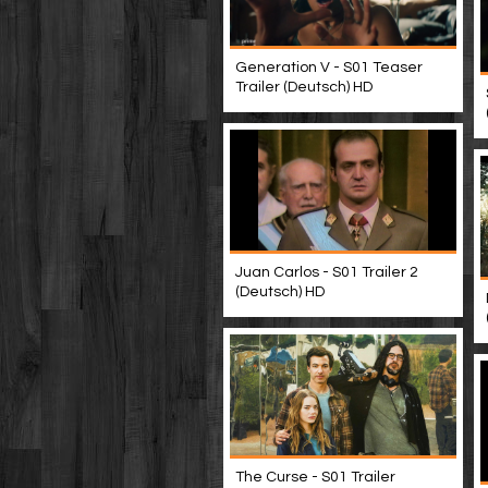
Generation V - S01 Teaser
Trailer (Deutsch) HD
Juan Carlos - S01 Trailer 2
(Deutsch) HD
The Curse - S01 Trailer