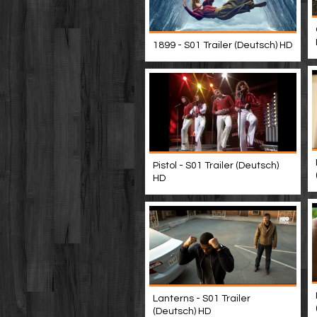
1899 - S01 Trailer (Deutsch) HD
Pistol - S01 Trailer (Deutsch)
HD
Lanterns - S01 Trailer
(Deutsch) HD