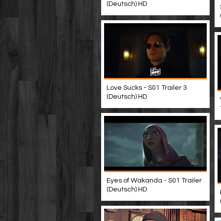
(Deutsch) HD
Love Sucks - S01 Trailer 3
(Deutsch) HD
Eyes of Wakanda - S01 Trailer
(Deutsch) HD