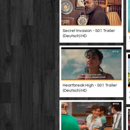
Secret Invasion - S01 Trailer
(Deutsch) HD
Heartbreak High - S01 Trailer
(Deutsch) HD