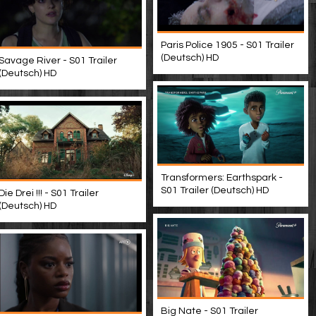
Paris Police 1905 - S01 Trailer
(Deutsch) HD
Savage River - S01 Trailer
(Deutsch) HD
Transformers: Earthspark -
S01 Trailer (Deutsch) HD
Die Drei !!! - S01 Trailer
(Deutsch) HD
Big Nate - S01 Trailer