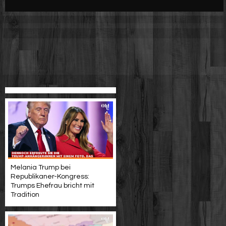
Werbung
Video suchen
Melania Trump bei
Republikaner-Kongress:
Trumps Ehefrau bricht mit
Tradition