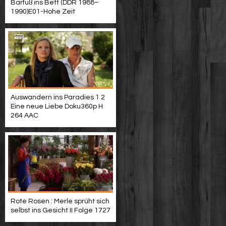
Barfuß ins Bett (DDR 1988–
1990)E01-Hohe Zeit
Auswandern ins Paradies 1 2
Eine neue Liebe Doku360p H
264 AAC
Rote Rosen : Merle sprüht sich
selbst ins Gesicht II Folge 1727