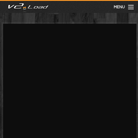
MENU
meist gesehen
neuste
kategorien
Menu
mit facebook anmelden
Informationen