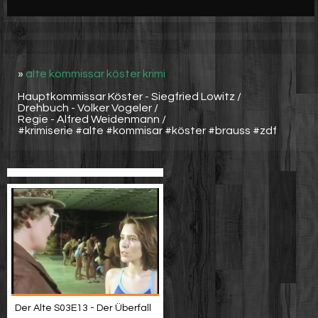
Werbung
Video suchen
»
alte kommissar köster krimi
Hauptkommissar Köster - Siegfried Lowitz /
Drehbuch - Volker Vogeler /
Regie - Alfred Weidenmann /
#krimiserie #alte #kommisar #köster #brauss #zdf
Der Alte S03E13 - Der Überfall