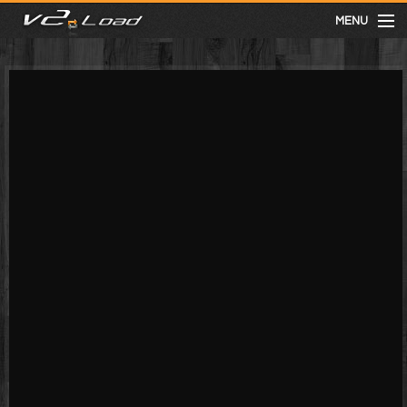
MENU
meist gesehen
neuste
kategorien
Menu
mit facebook anmelden
Informationen