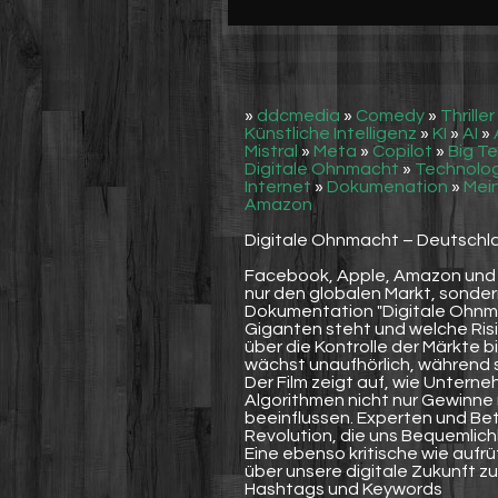
Werbung
Video suchen
»
ddcmedia
»
Comedy
»
Thriller
Künstliche Intelligenz
»
KI
»
AI
»
Mistral
»
Meta
»
Copilot
»
Big T
Digitale Ohnmacht
»
Technolo
Internet
»
Dokumenation
»
Mein
Amazon
Digitale Ohnmacht – Deutschla
Facebook, Apple, Amazon und G
nur den globalen Markt, sonde
Dokumentation "Digitale Ohnma
Giganten steht und welche Ri
über die Kontrolle der Märkte b
wächst unaufhörlich, während 
Der Film zeigt auf, wie Unter
Algorithmen nicht nur Gewinne 
beeinflussen. Experten und Be
Revolution, die uns Bequemlich
Eine ebenso kritische wie aufrüt
über unsere digitale Zukunft 
Hashtags und Keywords