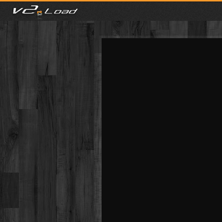
meist gesehen
neuste
kategorien
Menu
mit facebook anmelden
Informationen