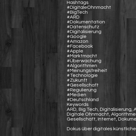
Hashtags
#DigitaleOhnmacht
#BigTech
#ARD
#Dokumentation
#Datenschutz
#Digitalisierung
#Google
#Amazon
#Facebook
#Apple
#Marktmacht
#Überwachung
#Algorithmen
#Meinungsfreiheit
#Technologie
#Zukunft
#Gesellschaft
#Regulierung
#Medien
#Deutschland
Keywords
ARD, Big Tech, Digitalisierun
Digitale Ohnmacht, Algorithmen
Gesellschaft, Internet, Dokum
Dokus über digitales künstlich