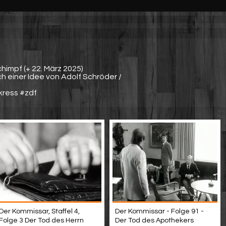
himpf (+ 22. März 2025)
 einer Idee von Adolf Schröder /
kress #zdf
Der Kommissar, Staffel 4,
Der Kommissar - Folge 91 -
Folge 3 Der Tod des Herrn
Der Tod des Apothekers