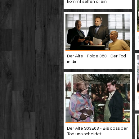
kommt selten allein
Der Alte - Folge 380 - Der Tod
in dir
Der Alte S03E03 - Bis dass der
Tod uns scheidet