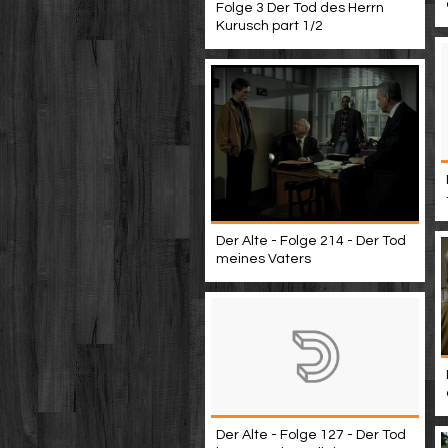
Folge 3 Der Tod des Herrn
Kurusch part 1/2
Der Alte - Folge 214 - Der Tod
meines Vaters
Der Alte - Folge 127 - Der Tod