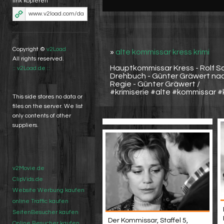
link kopieren
Copyright ©
v2Load
»
alte kommissar kress krimi
All rights reserved.
Hauptkommissar Kress - Rolf Sc
:: v2Load.de ::
Drehbuch - Günter Gräwert nach
Regie - Günter Gräwert /
#krimiserie #alte #kommissar #
This side stores no data or
files on the server. We list
only contents of other
suppliers.
v2Movie.de
ClipVids.de
Website Werbung kaufen
online Traffic kaufen
SeitenBesucher kaufen
Der Kommissar, Staffel 5,
Online Besucher kaufen