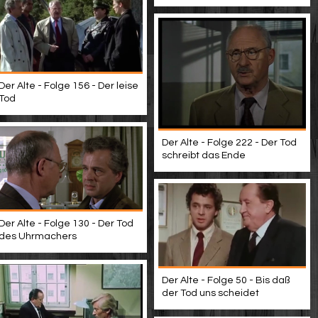
Der Alte - Folge 156 - Der leise
Tod
Der Alte - Folge 222 - Der Tod
schreibt das Ende
Der Alte - Folge 130 - Der Tod
des Uhrmachers
Der Alte - Folge 50 - Bis daß
der Tod uns scheidet