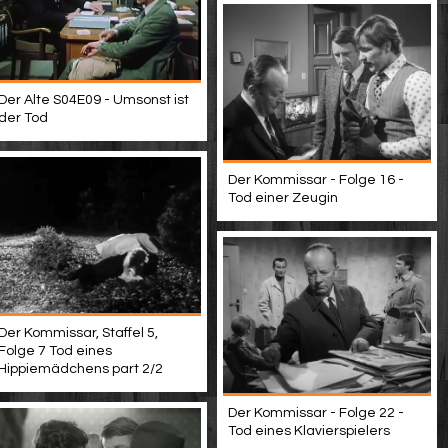
Der Alte S04E09 - Umsonst ist
der Tod
Der Kommissar - Folge 16 -
Tod einer Zeugin
Der Kommissar, Staffel 5,
Folge 7 Tod eines
Hippiemädchens part 2/2
Der Kommissar - Folge 22 -
Tod eines Klavierspielers