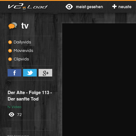
meist gesehen
neuste
tv
Dailyvids
Movievids
Clipvids
Der Alte - Folge 113 -
Der sanfte Tod
tv Video
72