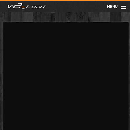
MENU
meist gesehen
neuste
kategorien
Menu
mit facebook anmelden
Informationen