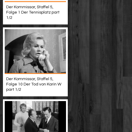
Der Kommissar, Staffel 5,
Folge 1 Der Tennisplatz part
1/2
Der Kommissar, Staffel 5,
Folge 10 Der Tod von Karin W
part 1/2