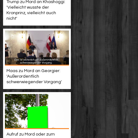
Trump zu Mord an Khashoggi:
'Vielleicht wusste der
Kronprinz, vielleicht auch
nicht'
Maas zu Mord an Georgier:
'Außerordentlich
schwerwiegender Vorgang'
Aufruf zu Mord oder zum