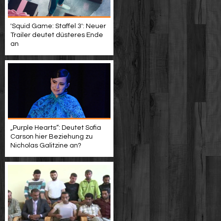
'Squid Game: Staffel 3': Neuer
Trailer deutet düsteres Ende
an
„Purple Hearts“: Deutet Sofia
Carson hier Beziehung zu
Nicholas Galitzine an?