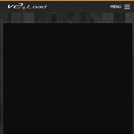
MENU
meist gesehen
neuste
kategorien
Menu
mit facebook anmelden
Informationen