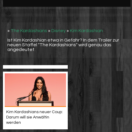
Werbung
Video suchen
»
The Kardashians
»
Disney
»
Kim Kardashian
Ist Kim Kardashian etwa in Gefahr? In dem Trailer zur
neuen Staffel "The Kardashians" wird genau das
angedeutet.
Kim Kardashians neuer Coup:
Darum will sie Anwältin
werden