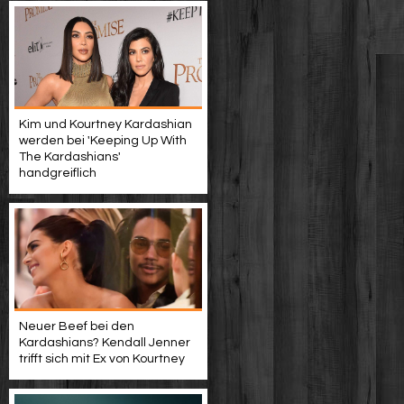
Kim und Kourtney Kardashian
werden bei 'Keeping Up With
The Kardashians'
handgreiflich
Neuer Beef bei den
Kardashians? Kendall Jenner
trifft sich mit Ex von Kourtney