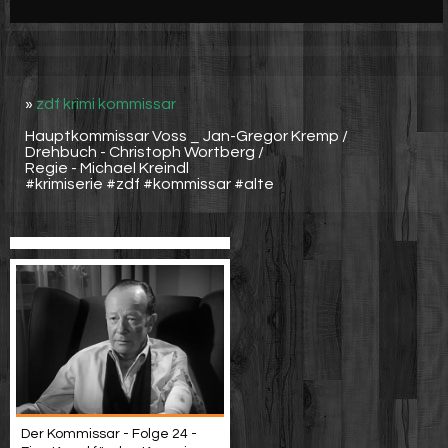
Werbung
Video suchen
»
zdf krimi kommissar
Hauptkommissar Voss _ Jan-Gregor Kremp /
Drehbuch - Christoph Wortberg /
Regie - Michael Kreindl
#krimiserie #zdf #kommissar #alte
Der Kommissar - Folge 24 -