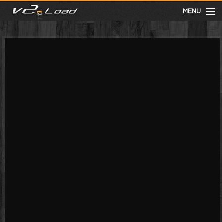
MENU
meist gesehen
neuste
kategorien
Menu
mit facebook anmelden
Informationen