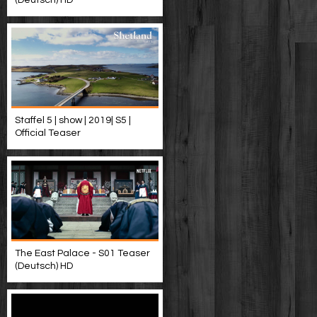
(Deutsch) HD
Staffel 5 | show | 2019| S5 |
Official Teaser
The East Palace - S01 Teaser
(Deutsch) HD