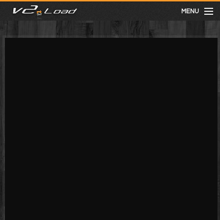
MENU
meist gesehen
neuste
kategorien
Menu
mit facebook anmelden
Informationen