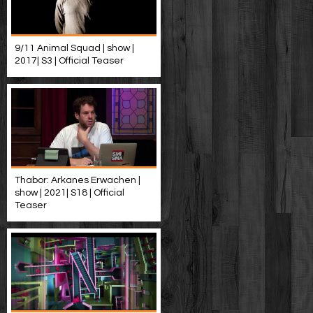
9/11 Animal Squad | show |
2017| S3 | Official Teaser
Thabor: Arkanes Erwachen |
show | 2021| S18 | Official
Teaser