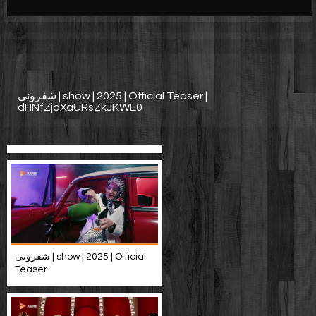
Werbung
Video suchen
شفرونی | show | 2025 | Official Teaser |
dHNfZjdXaURsZkJKWE0
شفرونی | show | 2025 | Official
Teaser