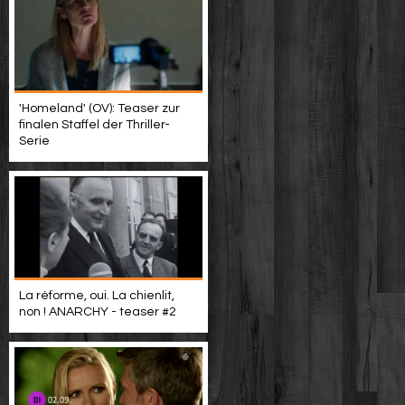
'Homeland' (OV): Teaser zur
finalen Staffel der Thriller-
Serie
La réforme, oui. La chienlit,
non ! ANARCHY - teaser #2