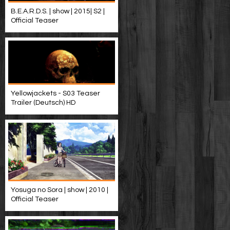
B.E.A.R.D.S. | show | 2015| S2 |
Official Teaser
Yellowjackets - S03 Teaser
Trailer (Deutsch) HD
Yosuga no Sora | show | 2010 |
Official Teaser