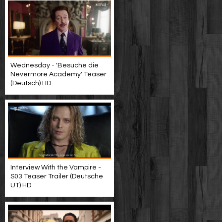
Wednesday - 'Besuche die
Nevermore Academy' Teaser
(Deutsch) HD
Interview With the Vampire -
S03 Teaser Trailer (Deutsche
UT) HD