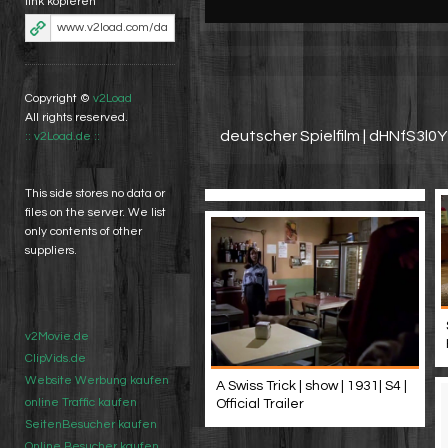
link kopieren
Copyright ©
v2Load
All rights reserved.
deutscher Spielfilm | dHNfS3l
:: v2Load.de ::
This side stores no data or
files on the server. We list
only contents of other
suppliers.
v2Movie.de
ClipVids.de
Website Werbung kaufen
A Swiss Trick | show | 1931| S4 |
online Traffic kaufen
Official Trailer
SeitenBesucher kaufen
Online Besucher kaufen