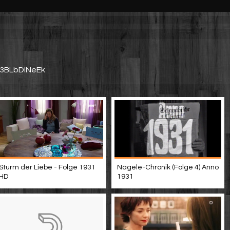
0Y3BLbDlNeEk
Sturm der Liebe - Folge 1931
Nägele-Chronik (Folge 4) Anno
HD
1931