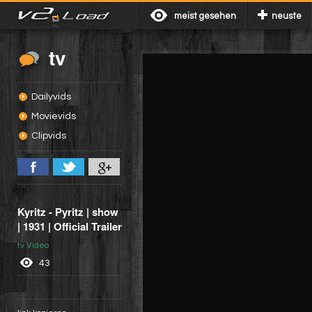
meist gesehen
neuste
tv
Dailyvids
Movievids
Clipvids
Kyritz - Pyritz | show
| 1931 | Official Trailer
tv Video
43