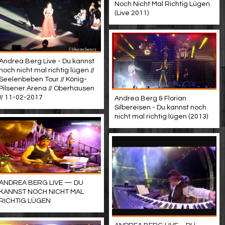
Noch Nicht Mal Richtig Lügen
(Live 2011)
Andrea Berg Live - Du kannst
noch nicht mal richtig lügen //
Seelenbeben Tour // König-
Pilsener Arena // Oberhausen
// 11-02-2017
Andrea Berg & Florian
Silbereisen - Du kannst noch
nicht mal richtig lügen (2013)
ANDREA BERG LIVE — DU
KANNST NOCH NICHT MAL
RICHTIG LÜGEN