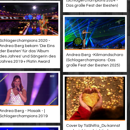
(Schlagerchampions 2024 -
Das große Fest der Besten)
Schlagerchampions 2020 -
Andrea Berg bekam 'Die Eins
der Besten' für das 'Album
Andrea Berg -Kilimandscharo
des Jahres' und Sängerin des
(Schlagerchampions -Das
Jahres 2019 + Platin Award
große Fest der Besten 2025)
Andrea Berg - Mosaik - |
Schlagerchampions 2019
Cover by TaShiRa_Du kannst