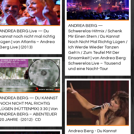
ANDREA BERG —
ANDREA BERG Live — Du
Schwerelos-Hitmix / Schenk
kannst noch nicht mal richtig
Mir Einen Stern / Du Kannst
lügen | von Atlantis – Andrea
Noch Nicht Mal Richtig Lügen /
Berg Live | (2013)
Ich Werde Wieder Tanzen
Geh'n / Zum Teufel Mit Der
Einsamkeit | von Andrea Berg:
Schwerelos Live – Tausend
und eine Nacht-Tour
ANDREA BERG — DU KANNST
NOCH NICHT MAL RICHTIG
LÜGEN (HÜTTENMIX) 3:30 | Von
ANDREA BERG – ABENTEUER
20 JAHRE · (2012) · CD
Andrea Berg - Du Kannst