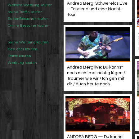
Andrea Berg: Schwerelos Live
Website Werbung kaufen
– Tausend und eine Nacht-
online Traffic kaufen
Tour
SeitenBesucher kaufen
Online Besucher kaufen
online Werbung kaufen
Besucher kaufen
Traffic kaufen
Werbung kaufen
Andrea Berg live: Du kannst
noch nicht mal richtig lügen /
Träumer wie wir / Ich geh mit
dir / Auch heute noch
ANDREA BERG — Du kannst