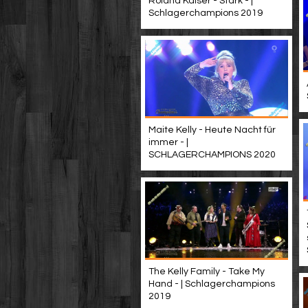
Roland Kaiser - Stark - |
Schlagerchampions 2019
Maite Kelly - Heute Nacht für
immer - |
SCHLAGERCHAMPIONS 2020
The Kelly Family - Take My
Hand - | Schlagerchampions
2019