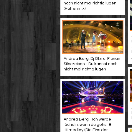
noch nicht mal richtig lügen
(Hüttenmix)
Andrea Berg, Dj Ötzi u. Florian
Silbereisen - Du kannst noch
nicht mal richtig lügen
Andrea Berg - Ich werde
lächeln, wenn du gehst &
Hitmedley (Die Eins der