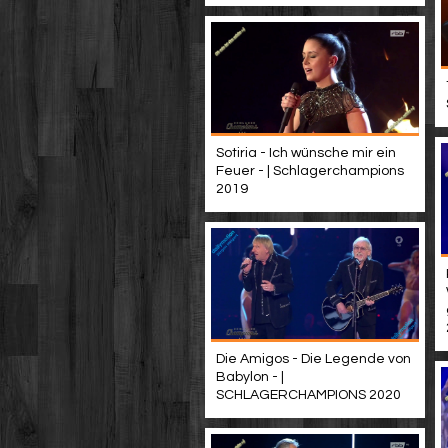
Sotiria - Ich wünsche mir ein
Feuer - | Schlagerchampions
2019
Die Amigos - Die Legende von
Babylon - |
SCHLAGERCHAMPIONS 2020