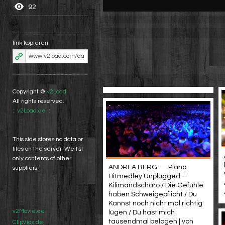
92
link kopieren
Copyright ©
v2Load
All rights reserved.
:: v2Load.de ::
This side stores no data or
files on the server. We list
only contents of other
ANDREA BERG — Piano
suppliers.
Hitmedley Unplugged –
Kilimandscharo / Die Gefühle
haben Schweigepflicht / Du
Kannst noch nicht mal richtig
v2Movie.de
lügen / Du hast mich
tausendmal belogen | von
ClipVids.de