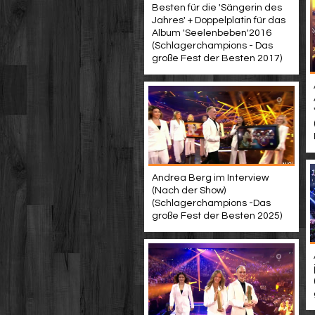
Besten für die 'Sängerin des
Jahres' + Doppelplatin für das
Album 'Seelenbeben'2016
(Schlagerchampions - Das
große Fest der Besten 2017)
Andrea Berg im Interview
(Nach der Show)
(Schlagerchampions -Das
große Fest der Besten 2025)