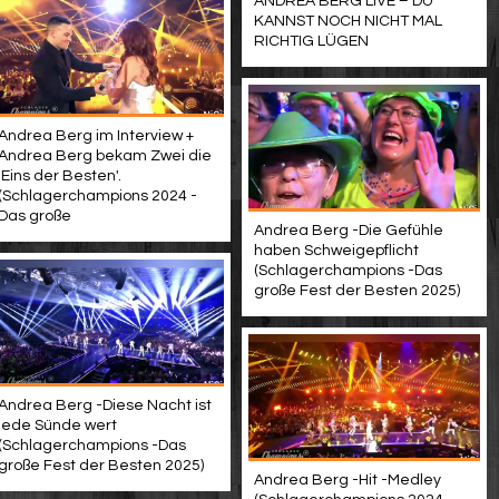
ANDREA BERG LIVE – DU
KANNST NOCH NICHT MAL
RICHTIG LÜGEN
Andrea Berg im Interview +
Andrea Berg bekam Zwei die
'Eins der Besten'.
(Schlagerchampions 2024 -
Das große
Andrea Berg -Die Gefühle
haben Schweigepflicht
(Schlagerchampions -Das
große Fest der Besten 2025)
Andrea Berg -Diese Nacht ist
jede Sünde wert
(Schlagerchampions -Das
große Fest der Besten 2025)
Andrea Berg -Hit -Medley