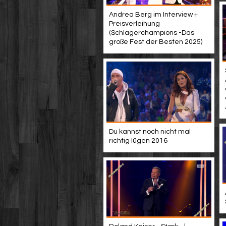
Andrea Berg im Interview +
Preisverleihung
(Schlagerchampions -Das
große Fest der Besten 2025)
Du kannst noch nicht mal
richtig lügen 2016