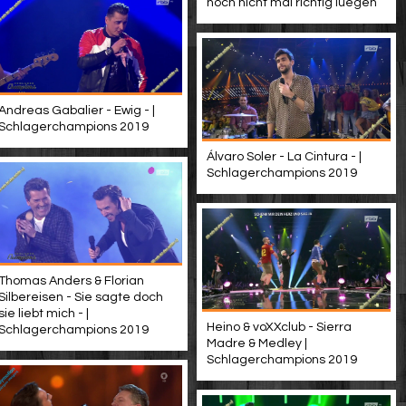
noch nicht mal richtig luegen
Andreas Gabalier - Ewig - |
Schlagerchampions 2019
Álvaro Soler - La Cintura - |
Schlagerchampions 2019
Thomas Anders & Florian
Silbereisen - Sie sagte doch
sie liebt mich - |
Heino & voXXclub - Sierra
Schlagerchampions 2019
Madre & Medley |
Schlagerchampions 2019