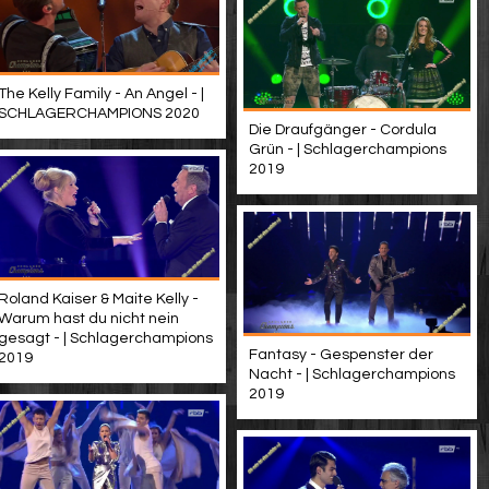
The Kelly Family - An Angel - |
SCHLAGERCHAMPIONS 2020
Die Draufgänger - Cordula
Grün - | Schlagerchampions
2019
Roland Kaiser & Maite Kelly -
Warum hast du nicht nein
gesagt - | Schlagerchampions
Fantasy - Gespenster der
2019
Nacht - | Schlagerchampions
2019