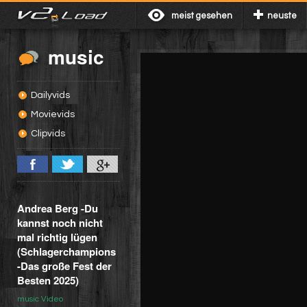
meist gesehen
neuste
music
Dailyvids
Movievids
Clipvids
Andrea Berg -Du
kannst noch nicht
mal richtig lügen
(Schlagerchampions
-Das große Fest der
Besten 2025)
music Video