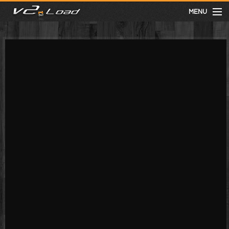
MENU
meist gesehen
neuste
kategorien
Menu
mit facebook anmelden
Informationen