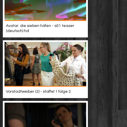
Avatar: die sieben häfen - s01 teaser
(deutsch) hd
Vorstadtweiber (2) - staffel 1 folge 2