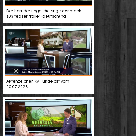
Der herr der ringe: die ringe der macht -
s03 teaser trailer (deutsch) hd
Aktenzeichen xy... ungelöst vom
29.07.2026