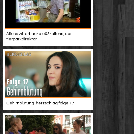
Alfons zitterbacke e03-alfons, der
tierparkdirektor
Gehirnblutung-herzschlag folge 17