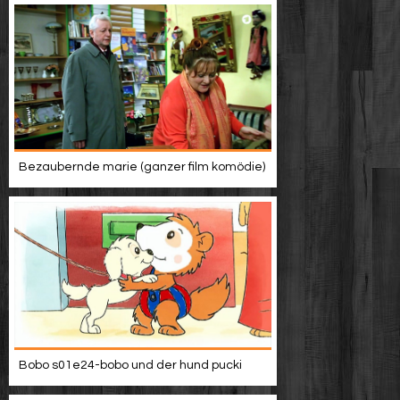
Bezaubernde marie (ganzer film komödie)
Bobo s01e24-bobo und der hund pucki