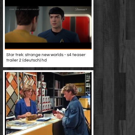
Star trek: strange new worlds - s4 teaser
trailer 2 (deutsch) hd