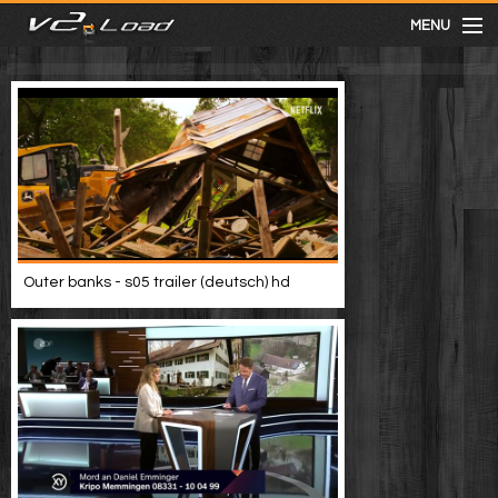
MENU
meist gesehen
neuste
kategorien
Outer banks - s05 trailer (deutsch) hd
Menu
mit facebook anmelden
Informationen